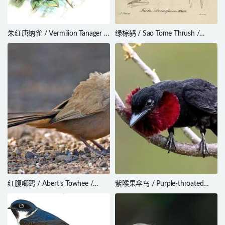
朱红唐纳雀 / Vermilion Tanager /
绿棕鸫 / Sao Tome Thrush /
Calochaetes coccineus
Turdus olivaceofuscus
红腹唧鹀 / Abert’s Towhee /
紫喉果伞鸟 / Purple-throated
Melozone aberti
Fruitcrow / Querula purpurata