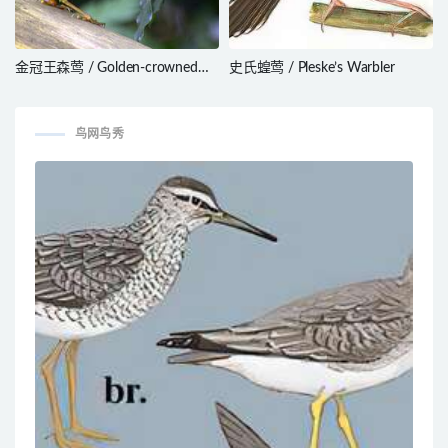
金冠王森莺 / Golden-crowned
史氏蝗莺 / Pleske’s Warbler
Warbler / Basileuterus culicivorus
鸟网鸟秀