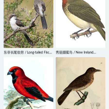
东非长尾伯劳 / Long-tailed Fiscal
秀丽摄蜜鸟 / New Ireland
/ Lanius cabanisi
Myzomela / Myzomela pulchella