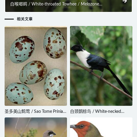
白喉唧鹀 / White-throated Towhee / Melozone
albicollis
相关文章
圣多美山鹪莺 / Sao Tome Prinia /
白颈鹊椋鸟 / White-necked
Prinia molleri
Myna / Streptocitta albicollis