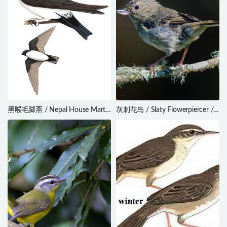
黑喉毛脚燕 / Nepal House Martin
灰刺花鸟 / Slaty Flowerpiercer /
/ Delichon nipalense
Diglossa plumbea