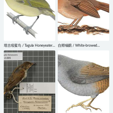
塔古吸蜜鸟 / Tagula Honeyeater /
白颊噪鹛 / White-browed
Microptilotis vicina
Laughingthrush / Pterorhinus
sannio