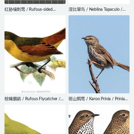
红胁噪刺莺 / Rufous-sided
涅比窜鸟 / Neblina Tapaculo /
Gerygone / Gerygone dorsalis
Scytalopus altirostris
棕蝇霸鹟 / Rufous Flycatcher /
斑山鹪莺 / Karoo Prinia / Prinia
Myiarchus semirufus
maculosa