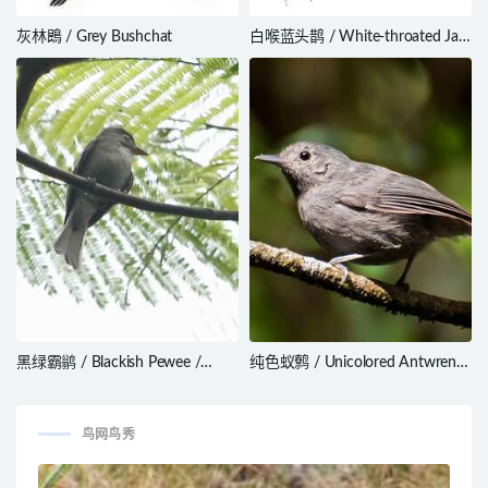
灰林鵖 / Grey Bushchat
白喉蓝头鹊 / White-throated Jay
/ Cyanolyca mirabilis
黑绿霸鹟 / Blackish Pewee /
纯色蚁鹩 / Unicolored Antwren /
Contopus nigrescens
Myrmotherula unicolor
鸟网鸟秀