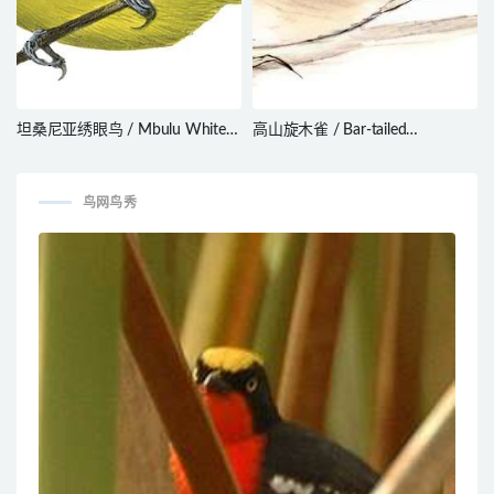
坦桑尼亚绣眼鸟 / Mbulu White-
高山旋木雀 / Bar-tailed
eye / Zosterops mbuluensis
Treecreeper / Certhia himalayana
鸟网鸟秀