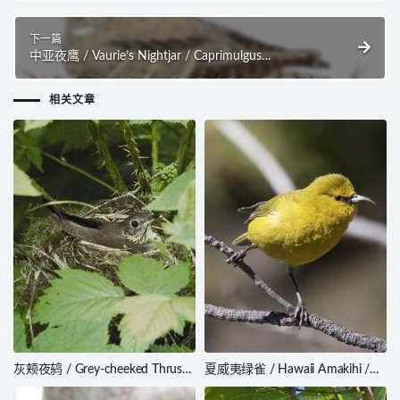
下一篇
中亚夜鹰 / Vaurie’s Nightjar / Caprimulgus
centralasicus
相关文章
灰颊夜鸫 / Grey-cheeked Thrush
夏威夷绿雀 / Hawaii Amakihi /
/ Catharus minimus
Chlorodrepanis virens