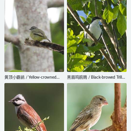
黄顶小霸鹟 / Yellow-crowned
黑眉鸣鹃鵙 / Black-browed Triller
Tyrannulet / Tyrannulus elatus
/ Lalage atrovirens