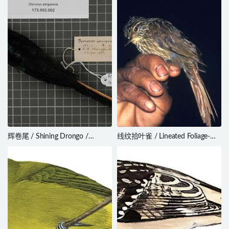
hellmayri
辉卷尾 / Shining Drongo /
线纹拾叶雀 / Lineated Foliage-
Dicrurus atripennis
gleaner / Syndactyla subalaris