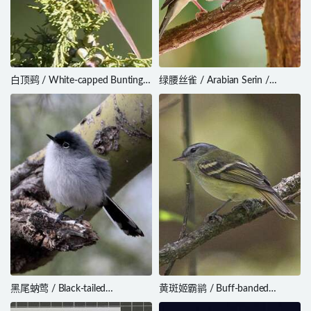
白顶鹀 / White-capped Bunting /
绿腰丝雀 / Arabian Serin /
Emberiza stewarti
Crithagra rothschildi
黑尾蚋莺 / Black-tailed
黄斑姬霸鹟 / Buff-banded
Gnatcatcher / Polioptila melanura
Tyrannulet / Mecocerculus