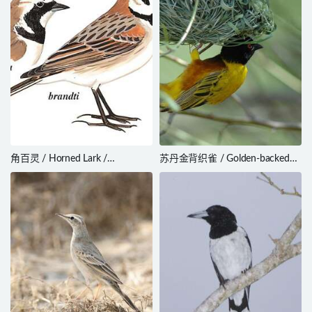
角百灵 / Horned Lark /
苏丹金背织雀 / Golden-backed
Eremophila alpestris
Weaver / Ploceus jacksoni