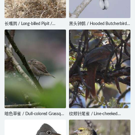
长嘴鹨 / Long-billed Pipit /
黑头钟鹊 / Hooded Butcherbird /
Anthus similis
Cracticus cassicus
暗色草雀 / Dull-colored Grassquit
纹颊针尾雀 / Line-cheeked
/ Asemospiza obscura
Spinetail / Cranioleuca antisiensis