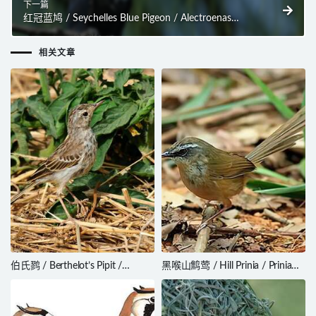
下一篇
红冠蓝鸠 / Seychelles Blue Pigeon / Alectroenas
pulcherrimus
相关文章
伯氏鹨 / Berthelot’s Pipit /
黑喉山鹪莺 / Hill Prinia / Prinia
Anthus berthelotii
superciliaris