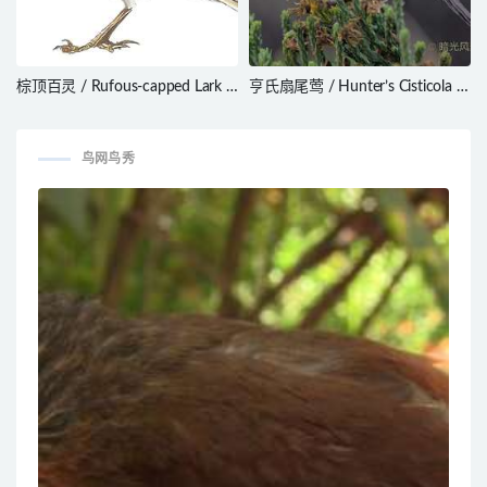
棕顶百灵 / Rufous-capped Lark /
亨氏扇尾莺 / Hunter’s Cisticola /
Calandrella eremica
Cisticola hunteri
鸟网鸟秀