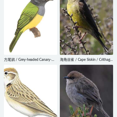
方尾鹟 / Grey-headed Canary-
海角丝雀 / Cape Siskin / Crithagra
flycatcher / Culicicapa ceylonensis
totta