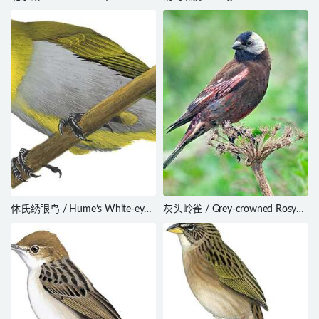
Neomixis tenella
Pachycephala jacquinoti
休氏绣眼鸟 / Hume’s White-eye /
灰头岭雀 / Grey-crowned Rosy
Zosterops auriventer
Finch / Leucosticte tephrocotis