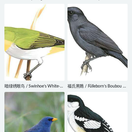
Macrosphenus concolor
Myiopagis caniceps
暗绿绣眼鸟 / Swinhoe’s White-
福氏黑鵙 / Fülleborn’s Boubou /
eye / Zosterops simplex
Laniarius fuelleborni