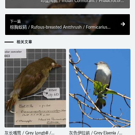
印度鸬鹚 / Indian Cormorant / Phalacrocorax
fuscicollis
下一篇
棕胸蚁鸫 / Rufous-breasted Antthrush / Formicarius
rufipectus
相关文章
灰长嘴莺 / Grey Longbill /
灰色伊拉鹟 / Grey Elaenia /