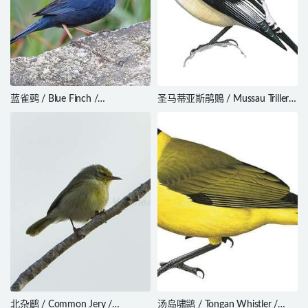
蓝雀鹀 / Blue Finch /
圣马蒂亚斯鹃鵙 / Mussau Triller /
Porphyrospiza caerulescens
Lalage conjuncta
北杂鹛 / Common Jery /
汤岛啸鹟 / Tongan Whistler /