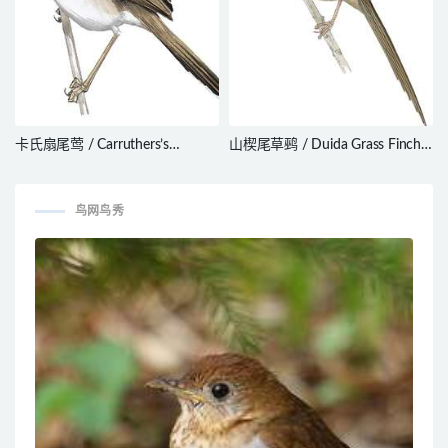
卡氏扇尾莺 / Carruthers’s
山楔尾草鹀 / Duida Grass Finch /
Cisticola / Cisticola carruthersi
Emberizoides duidae
鸟网鸟秀