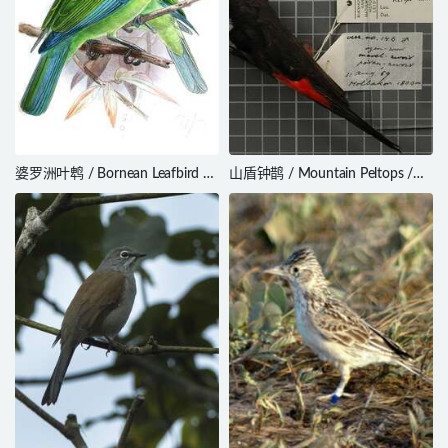
婆罗洲叶鹎 / Bornean Leafbird /
山盾钟鹊 / Mountain Peltops /
Chloropsis kinabaluensis
Peltops montanus