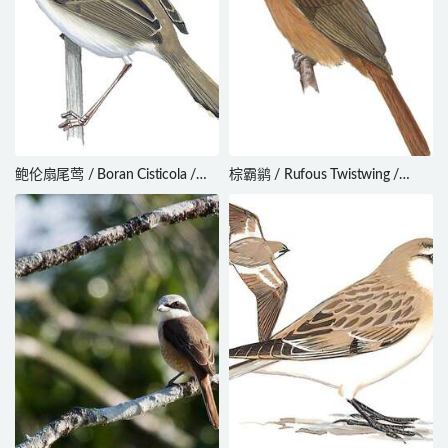
鲍伦扇尾莺 / Boran Cisticola /
棕霸鹟 / Rufous Twistwing /
Cisticola bodessa
Cnipodectes superrufus