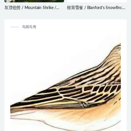
灰顶伯劳 / Mountain Shrike /
棕背雪雀 / Blanford’s Snowfinch
Lanius validirostris
/ Pyrgilauda blanfordi
鸟网鸟秀