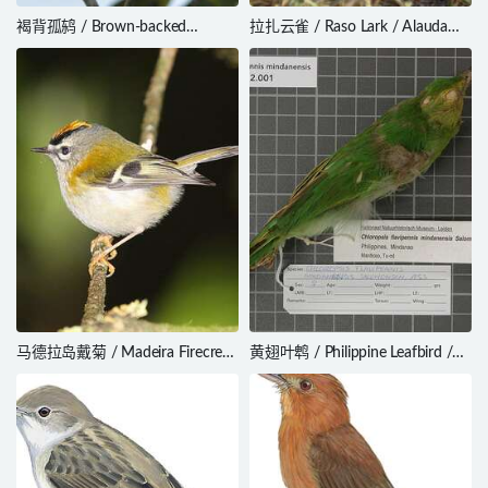
褐背孤鸫 / Brown-backed
拉扎云雀 / Raso Lark / Alauda
Solitaire / Myadestes occidentalis
razae
马德拉岛戴菊 / Madeira Firecrest
黄翅叶鹎 / Philippine Leafbird /
/ Regulus madeirensis
Chloropsis flavipennis