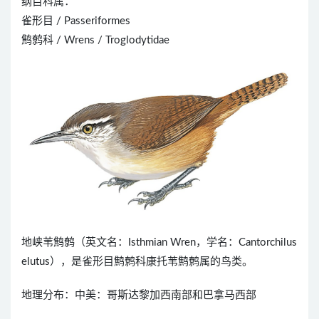
纲目科属：
雀形目 / Passeriformes
鹪鹩科 / Wrens / Troglodytidae
地峡苇鹪鹩（英文名：Isthmian Wren，学名：Cantorchilus
elutus），是雀形目鹪鹩科康托苇鹪鹩属的鸟类。
地理分布：中美：哥斯达黎加西南部和巴拿马西部