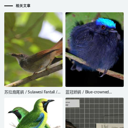
相关文章
苏拉扇尾鹟 / Sulawesi Fantail /
蓝冠娇鹟 / Blue-crowned
Rhipidura teysmanni
Manakin / Lepidothrix coronata