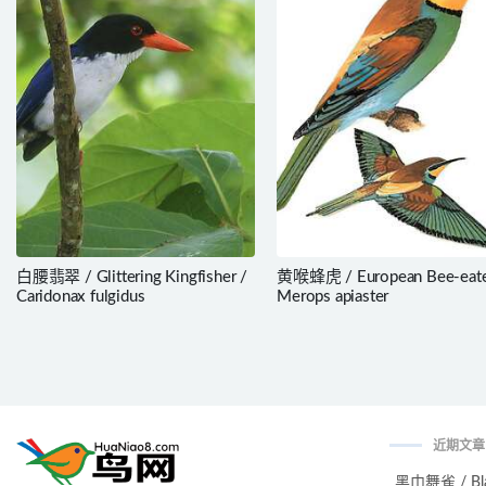
白腰翡翠 / Glittering Kingfisher /
黄喉蜂虎 / European Bee-eate
Caridonax fulgidus
Merops apiaster
近期文章
黑巾舞雀 / Black