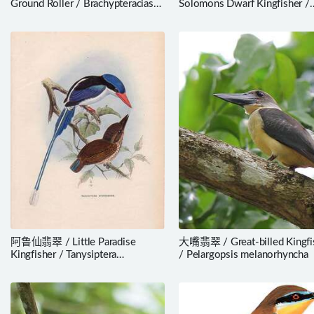
Ground Roller / Brachypteracias
Solomons Dwarf Kingfisher /
leptosomus
Ceyx meeki
阿鲁仙翡翠 / Little Paradise
大嘴翡翠 / Great-billed Kingfi
Kingfisher / Tanysiptera
/ Pelargopsis melanorhyncha
hydrocharis