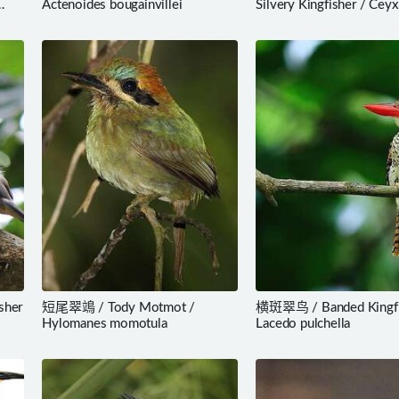
Actenoides bougainvillei
Silvery Kingfisher / Ceyx
flumenicola
sher
短尾翠鴗 / Tody Motmot /
横斑翠鸟 / Banded Kingfi
Hylomanes momotula
Lacedo pulchella