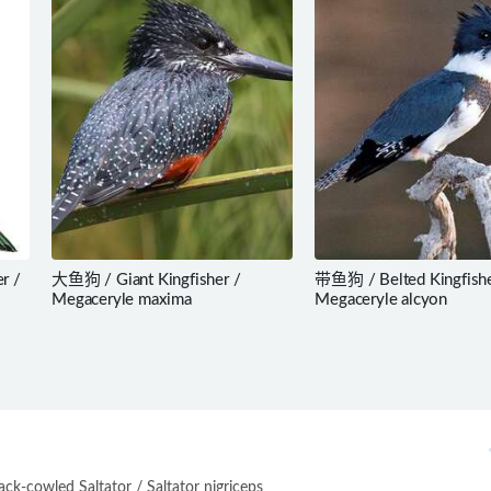
r /
大鱼狗 / Giant Kingfisher /
带鱼狗 / Belted Kingfishe
Megaceryle maxima
Megaceryle alcyon
-cowled Saltator / Saltator nigriceps