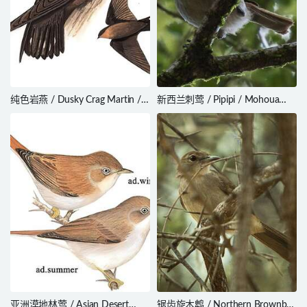
纯色岩燕 / Dusky Crag Martin /
新西兰刺莺 / Pipipi / Mohoua
Ptyonoprogne concolor
novaeseelandiae
亚洲漠地林莺 / Asian Desert
锯齿旋木鹎 / Northern Brownbul