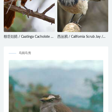
棕巨灶鸫 / Caatinga Cacholote /
西丛鸦 / California Scrub Jay /
Pseudoseisura cristata
Aphelocoma californica
鸟网鸟秀