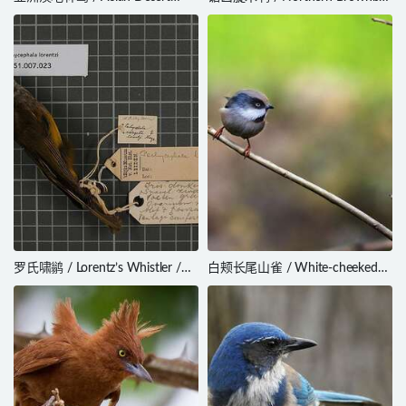
Warbler / Curruca nana
/ Phyllastrephus strepitans
罗氏啸鹟 / Lorentz’s Whistler /
白颊长尾山雀 / White-cheeked
Pachycephala lorentzi
Bushtit / Aegithalos leucogenys