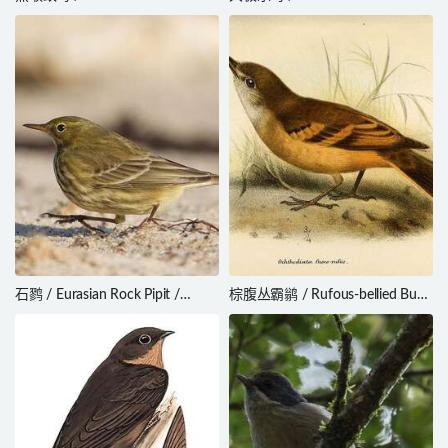
Antbird / Myrmophylax
paradise / Paradisaea apoda
atrothorax
石鹨 / Eurasian Rock Pipit /
棕腹丛霸鹟 / Rufous-bellied Bush
Anthus petrosus
Tyrant / Myiotheretes fuscorufus