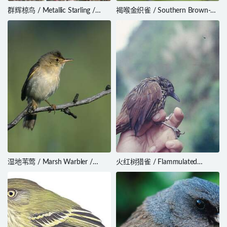
群辉椋鸟 / Metallic Starling /
褐喉金织雀 / Southern Brown-
Aplonis metallica
throated Weaver / Ploceus
xanthopterus
湿地苇莺 / Marsh Warbler /
火红树猎雀 / Flammulated
Acrocephalus palustris
Treehunter / Thripadectes
flammulatus