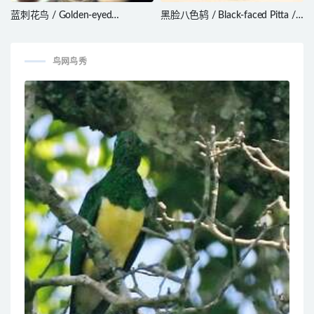
蓝刺花鸟 / Golden-eyed
黑脸八色鸫 / Black-faced Pitta /
Flowerpiercer / Diglossa glauca
Pitta anerythra
鸟网鸟秀