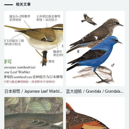
相关文章
日本柳莺 / Japanese Leaf Warbler
蓝大翅鸲 / Grandala / Grandala
/ Phylloscopus xanthodryas
coelicolor