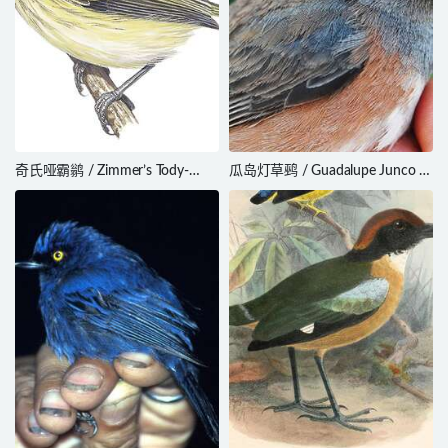
奇氏哑霸鹟 / Zimmer’s Tody-
瓜岛灯草鹀 / Guadalupe Junco /
Tyrant / Hemitriccus minimus
Junco insularis