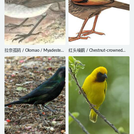
拉奈孤鸫 / Olomao / Myadestes
红头噪鹛 / Chestnut-crowned
lanaiensis
Laughingthrush / Trochalopteron
erythrocephalum