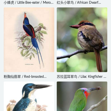
小蜂虎 / Little Bee-eater / Merops
红头小翠鸟 / African Dwarf
pusillus
Kingfisher / Ispidina lecontei
粉胸仙翡翠 / Red-breasted
苏拉蓝耳翠鸟 / Lilac Kingfisher /
Paradise Kingfisher / Tanysiptera
Cittura cyanotis
nympha