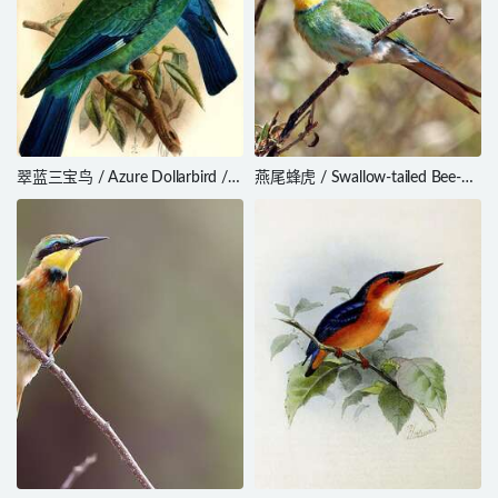
翠蓝三宝鸟 / Azure Dollarbird /
燕尾蜂虎 / Swallow-tailed Bee-
Eurystomus azureus
eater / Merops hirundineus