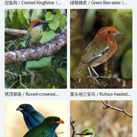
冠鱼狗 / Crested Kingfisher /
绿喉蜂虎 / Green Bee-eater /
Megaceryle lugubris
Merops orientalis
锈顶翠鴗 / Russet-crowned
栗头地三宝鸟 / Rufous-headed
Motmot / Momotus mexicanus
Ground Roller / Atelornis crossleyi