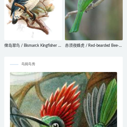
俾岛翠鸟 / Bismarck Kingfisher /
赤须夜蜂虎 / Red-bearded Bee-
Ceyx websteri
eater / Nyctyornis amictus
鸟网鸟秀