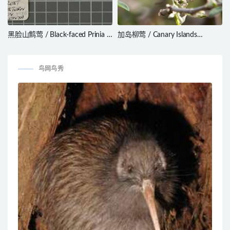
黑脸山鹪莺 / Black-faced Prinia /
加岛柳莺 / Canary Islands
Prinia melanops
Chiffchaff / Phylloscopus
canariensis
鸟网鸟秀