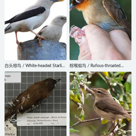
白头椋鸟 / White-headed Starling
棕喉蚁鸟 / Rufous-throated
/ Sturnia erythropygia
Antbird / Gymnopithys rufigula