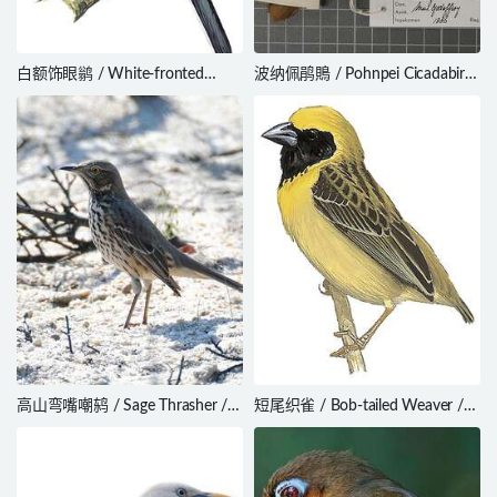
白额饰眼鹟 / White-fronted
波纳佩鹃鵙 / Pohnpei Cicadabird
Wattle-eye / Platysteira albifrons
/ Edolisoma insperatum
高山弯嘴嘲鸫 / Sage Thrasher /
短尾织雀 / Bob-tailed Weaver /
Oreoscoptes montanus
Brachycope anomala