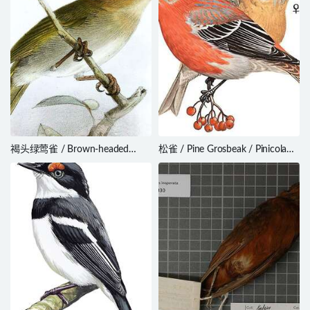
褐头绿莺雀 / Brown-headed
松雀 / Pine Grosbeak / Pinicola
Greenlet / Hylophilus brunneiceps
enucleator