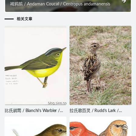
褐鸦鹃 / Andaman Coucal / Centropus andamanensis
相关文章
比氏鹟莺 / Bianchi’s Warbler /
拉氏歌百灵 / Rudd’s Lark /
Phylloscopus valentini
Heteromirafra ruddi