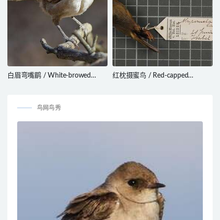
白眉弯嘴鹛 / White-browed
红枕摄蜜鸟 / Red-capped
Babbler / Pomatostomus
Myzomela / Myzomela lafargei
superciliosus
鸟网鸟秀