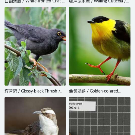
白额澳䳭 / White-fronted Chat /
啸声扇尾莺 / Wailing Cisticola /
Epthianura albifrons
Cisticola lais
辉背鸫 / Glossy-black Thrush /
金领娇鹟 / Golden-collared
Turdus serranus
Manakin / Manacus vitellinus