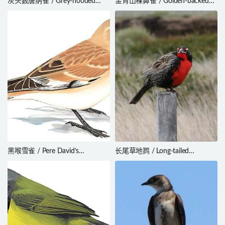
灰头薮唐纳雀 / Grey-hooded
金背山裸鼻雀 / Golden-backed
Bush Tanager / Cnemoscopus
Mountain Tanager /
rubrirostris
Cnemathraupis aureodorsalis
黑喉雪雀 / Pere David’s
长尾草地鹨 / Long-tailed
Snowfinch / Pyrgilauda davidiana
Meadowlark / Leistes loyca