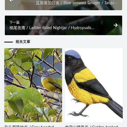
蓝眉唐加拉雀 / Blue-browed Tanager / Tangara
cyanotis
下一篇
梯尾夜鹰 / Ladder-tailed Nightjar / Hydropsalis
climacocerca
相关文章