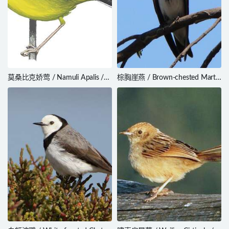
莫桑比克娇莺 / Namuli Apalis /
棕胸崖燕 / Brown-chested Martin
Apalis lynesi
/ Progne tapera