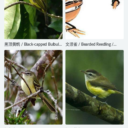
黑顶黄鹎 / Black-capped Bulbul /
文须雀 / Bearded Reedling /
Rubigula melanicterus
Panurus biarmicus