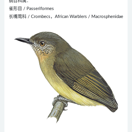
纲目科属：
雀形目 / Passeriformes
长嘴莺科 / Crombecs，African Warblers / Macrosphenidae