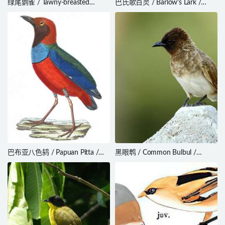
绿尾鹦雀 / Tawny-breasted
巴氏歌百灵 / Barlow’s Lark /
Parrotfinch / Erythrura
Calendulauda barlowi
hyperythra
巴布亚八色鸫 / Papuan Pitta /
黑眼鹎 / Common Bulbul /
Erythropitta macklotii
Pycnonotus barbatus