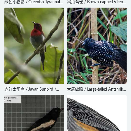
绿色小霸鹟 / Greenish Tyrannulet
褐顶莺雀 / Brown-capped Vireo /
/ Phyllomyias virescens
Vireo leucophrys
赤红太阳鸟 / Javan Sunbird /
大尾蚁鵙 / Large-tailed Antshrike
Aethopyga mystacalis
/ Mackenziaena leachii