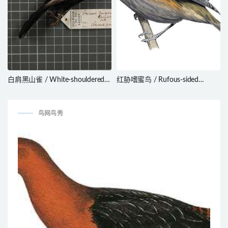
白肩黑山雀 / White-shouldered
红胁嗜蜜鸟 / Rufous-sided
Black Tit / Melaniparus guineensis
Honeyeater / Ptiloprora
erythropleura
鸟网鸟秀