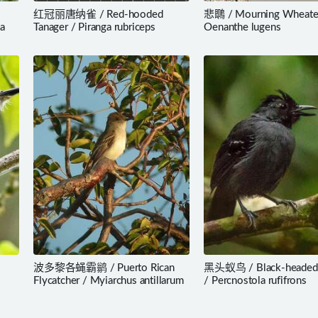
红冠丽唐纳雀 / Red-hooded
悲䳭 / Mourning Wheatea
sa
Tanager / Piranga rubriceps
Oenanthe lugens
波多黎各蝇霸鹟 / Puerto Rican
黑头蚁鸟 / Black-headed 
Flycatcher / Myiarchus antillarum
/ Percnostola rufifrons