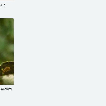
r /
Antbird