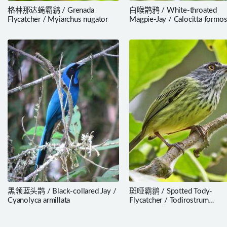
格林那达蝇霸鹟 / Grenada
白喉鹊鸦 / White-throated
Flycatcher / Myiarchus nugator
Magpie-Jay / Calocitta formo
黑领蓝头鹊 / Black-collared Jay /
斑哑霸鹟 / Spotted Tody-
Cyanolyca armillata
Flycatcher / Todirostrum
maculatum