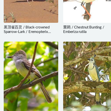
黑顶雀百灵 / Black-crowned
栗鹀 / Chestnut Bunting /
Sparrow-Lark / Eremopterix
Emberiza rutila
nigriceps