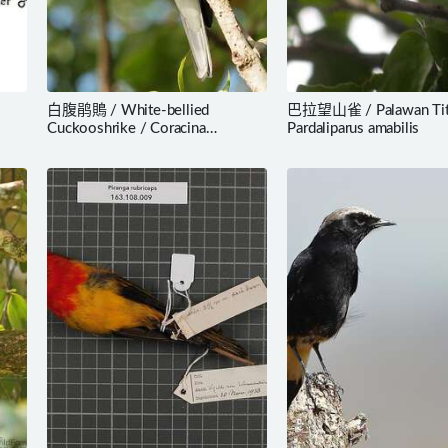
白腹鹃鵙 / White-bellied
巴拉望山雀 / Palawan Tit
Cuckooshrike / Coracina
Pardaliparus amabilis
papuensis