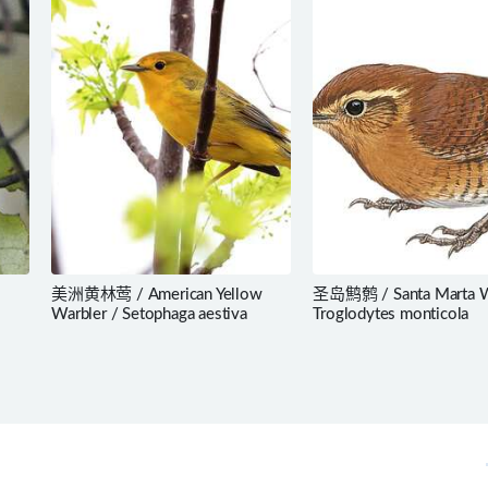
美洲黄林莺 / American Yellow
圣岛鹪鹩 / Santa Marta W
Warbler / Setophaga aestiva
Troglodytes monticola