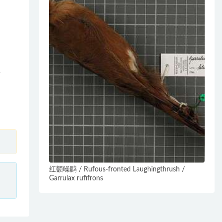
莺
红额噪鹛 / Rufous-fronted Laughingthrush /
、
Garrulax rufifrons