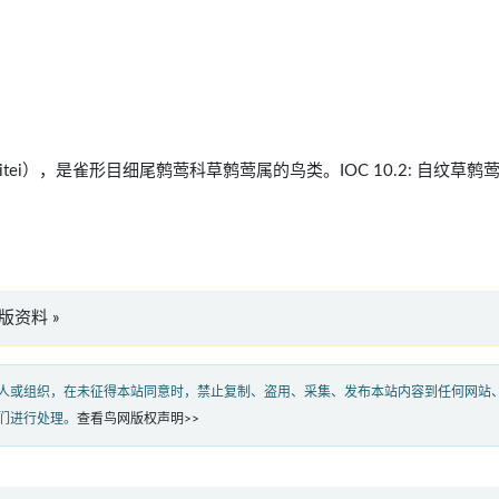
s whitei），是雀形目细尾鹩莺科草鹩莺属的鸟类。IOC 10.2: 自纹草鹩
英文版资料 »
人或组织，在未征得本站同意时，禁止复制、盗用、采集、发布本站内容到任何网站
们进行处理。
查看鸟网版权声明>>