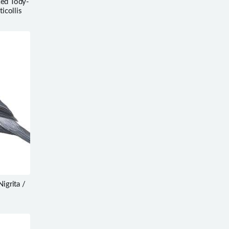
ed Tody-
ticollis
grita /