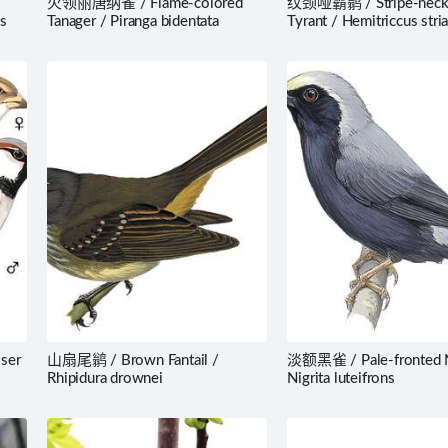
火领丽唐纳雀 / Flame-colored
纹颈哑霸鹟 / Stripe-neck
is
Tanager / Piranga bidentata
Tyrant / Hemitriccus stria
ser
山扇尾鹟 / Brown Fantail /
淡额黑雀 / Pale-fronted Ni
Rhipidura drownei
Nigrita luteifrons