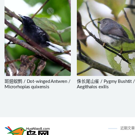
斑翅蚁鹩 / Dot-winged Antwren /
侏长尾山雀 / Pygmy Bushtit /
Microrhopias quixensis
Aegithalos exilis
近期文章