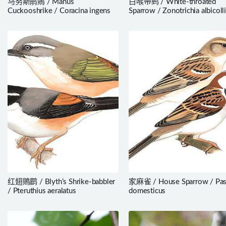
马努斯鹃鵙 / Manus
白喉带鹀 / White-throated
Cuckooshrike / Coracina ingens
Sparrow / Zonotrichia albicoll
红翅鵙鹛 / Blyth’s Shrike-babbler
家麻雀 / House Sparrow / Pas
/ Pteruthius aeralatus
domesticus