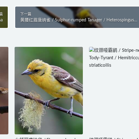
篇
下一篇
na
黄腰红眉唐纳雀 / Sulphur-rumped Tanager / Heterospingus
rubrifrons