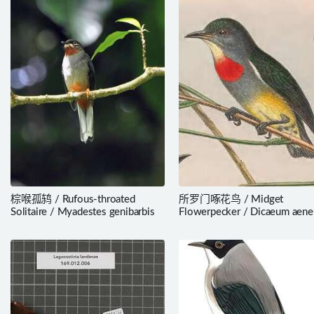
棕喉孤鸫 / Rufous-throated
所罗门啄花鸟 / Midget
Solitaire / Myadestes genibarbis
Flowerpecker / Dicaeum aen