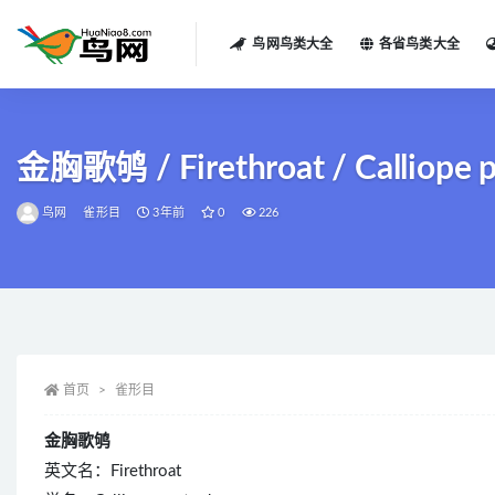
鸟网鸟类大全
各省鸟类大全
全部
金胸歌鸲 / Firethroat / Calliope 
鸟网
雀形目
3年前
0
226
首页
雀形目
金胸歌鸲
英文名：Firethroat