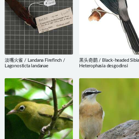
淡嘴火雀 / Landana Firefinch /
黑头奇鹛 / Black-headed Sibia
Lagonosticta landanae
Heterophasia desgodinsi