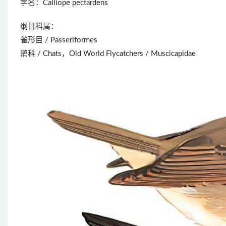
学名：Calliope pectardens
纲目科属：
雀形目 / Passeriformes
鹟科 / Chats，Old World Flycatchers / Muscicapidae