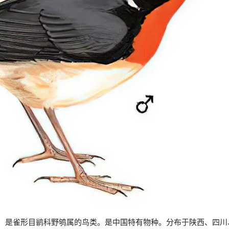
ctardens），是雀形目鹟科野鸲属的鸟类。是中国特有物种。分布于陕西、四