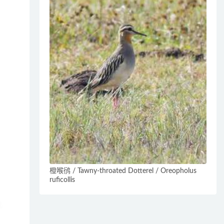
橙喉鸻 / Tawny-throated Dotterel / Oreopholus
ruficollis