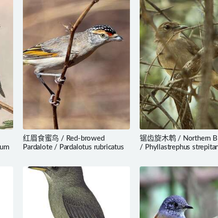
红眉食蜜鸟 / Red-browed
锯齿旋木鹎 / Northern B
eum
Pardalote / Pardalotus rubricatus
/ Phyllastrephus strepita