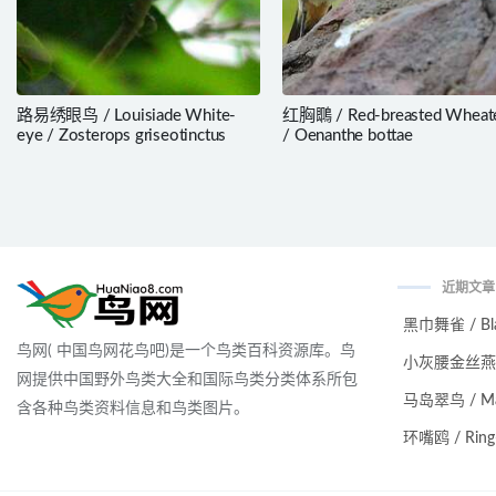
路易绣眼鸟 / Louisiade White-
红胸䳭 / Red-breasted Wheat
eye / Zosterops griseotinctus
/ Oenanthe bottae
近期文章
黑巾舞雀 / Black
鸟网( 中国鸟网花鸟吧)是一个鸟类百科资源库。鸟
小灰腰金丝燕 / Ma
网提供中国野外鸟类大全和国际鸟类分类体系所包
马岛翠鸟 / Malag
含各种鸟类资料信息和鸟类图片。
环嘴鸥 / Ring-bi