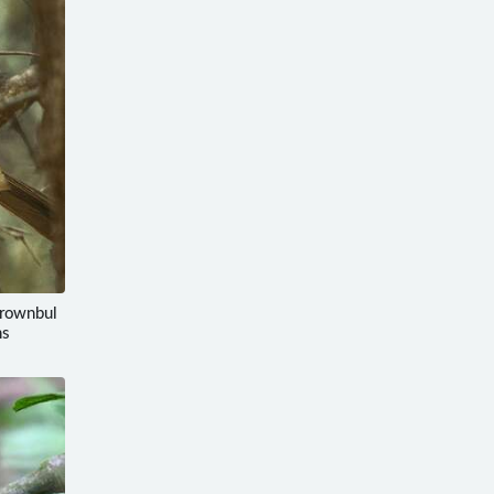
rownbul
ns