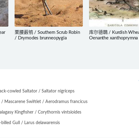
ear
栗腰薮鸲 / Southern Scrub Robin
库尔德䳭 / Kurdish Wheat
/ Drymodes brunneopygia
Oenanthe xanthoprymna
-cowled Saltator / Saltator nigriceps
scarene Swiftlet / Aerodramus francicus
asy Kingfisher / Corythornis vintsioides
lled Gull / Larus delawarensis