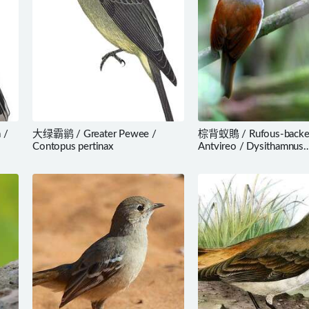
 /
大绿霸鹟 / Greater Pewee /
棕背蚁鵙 / Rufous-backe
Contopus pertinax
Antvireo / Dysithamnus
xanthopterus