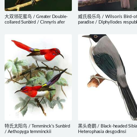
大双领花蜜鸟 / Greater Double-
威氏极乐鸟 / Wilson’s Bird-of
collared Sunbird / Cinnyris afer
paradise / Diphyllodes respubl
特氏太阳鸟 / Temminck’s Sunbird
黑头奇鹛 / Black-headed Sibia
/ Aethopyga temminckii
Heterophasia desgodinsi