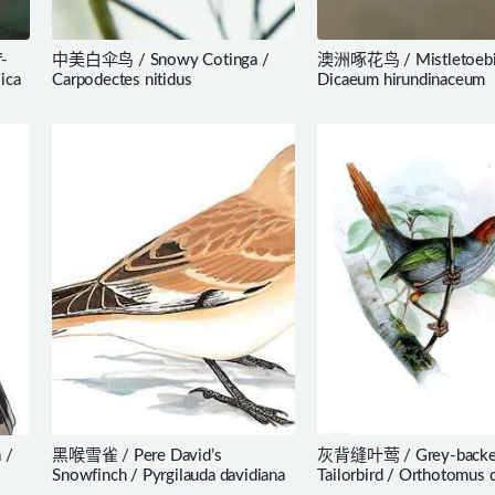
-
中美白伞鸟 / Snowy Cotinga /
澳洲啄花鸟 / Mistletoebi
ica
Carpodectes nitidus
Dicaeum hirundinaceum
 /
黑喉雪雀 / Pere David’s
灰背缝叶莺 / Grey-back
Snowfinch / Pyrgilauda davidiana
Tailorbird / Orthotomus 