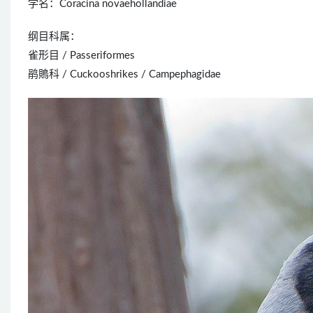
学名：Coracina novaehollandiae
纲目科属：
雀形目 / Passeriformes
鹃鵙科 / Cuckooshrikes / Campephagidae