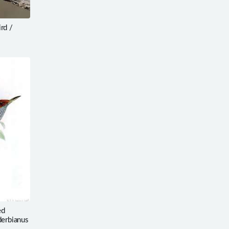
rd /
ed
derbianus