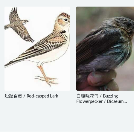
短趾百灵 / Red-capped Lark
白腹啄花鸟 / Buzzing
Flowerpecker / Dicaeum
hypoleucum