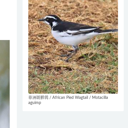
非洲斑鹡鸰 / African Pied Wagtail / Motacilla
aguimp