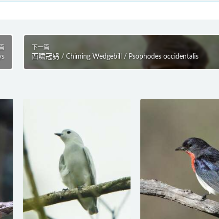
篇
下一篇
ys
西啸冠鸫 / Chiming Wedgebill / Psophodes occidentalis