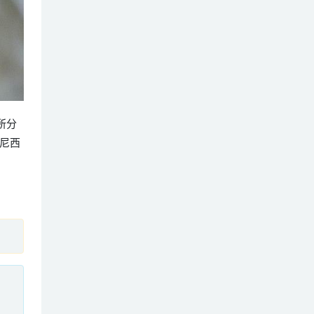
鵙所分
尼西
、