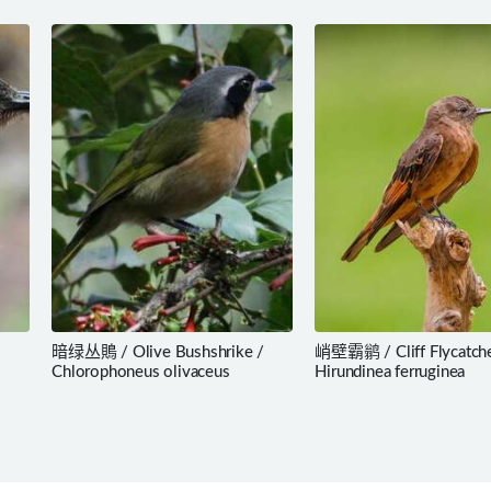
暗绿丛鵙 / Olive Bushshrike /
峭壁霸鹟 / Cliff Flycatche
Chlorophoneus olivaceus
Hirundinea ferruginea