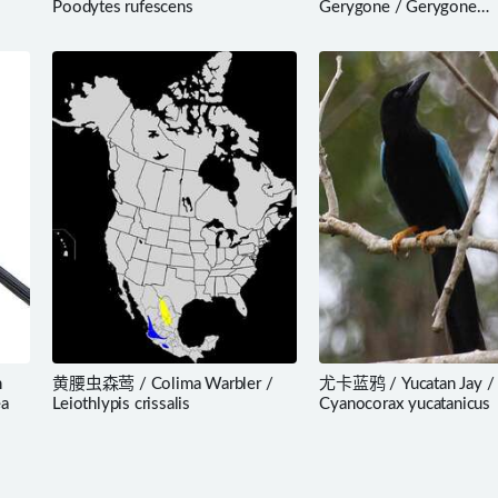
Poodytes rufescens
Gerygone / Gerygone
magnirostris
n
黄腰虫森莺 / Colima Warbler /
尤卡蓝鸦 / Yucatan Jay /
ea
Leiothlypis crissalis
Cyanocorax yucatanicus