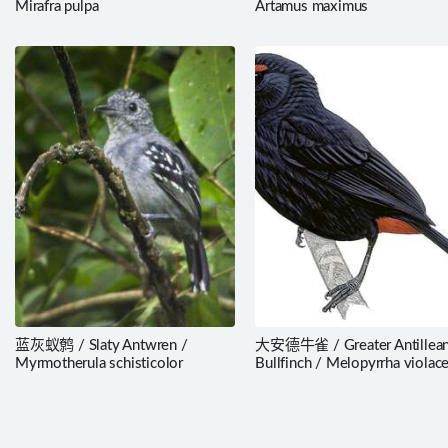
Mirafra pulpa
Artamus maximus
蓝灰蚁鹩 / Slaty Antwren /
大安德牛雀 / Greater Antillea
Myrmotherula schisticolor
Bullfinch / Melopyrrha violac