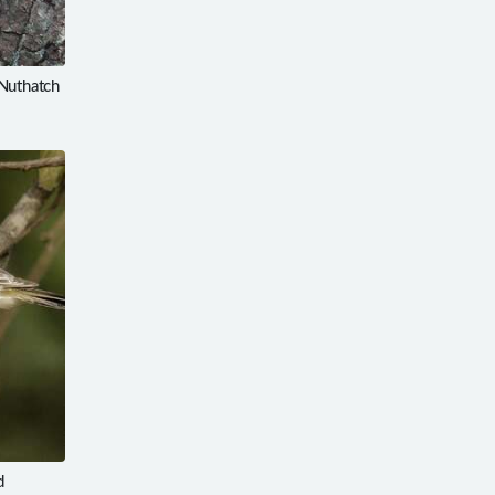
uthatch
d