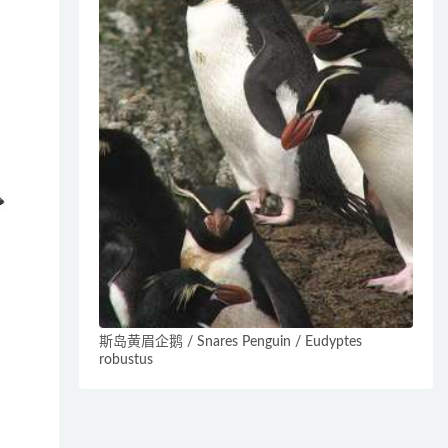
斯岛黄眉企鹅 / Snares Penguin / Eudyptes
robustus