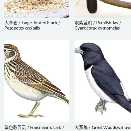
大脚雀 / Large-footed Finch /
淡紫蓝鸦 / Purplish Jay /
Pezopetes capitalis
Cyanocorax cyanomelas
暗色歌百灵 / Friedmann’s Lark /
大燕鵙 / Great Woodswallow