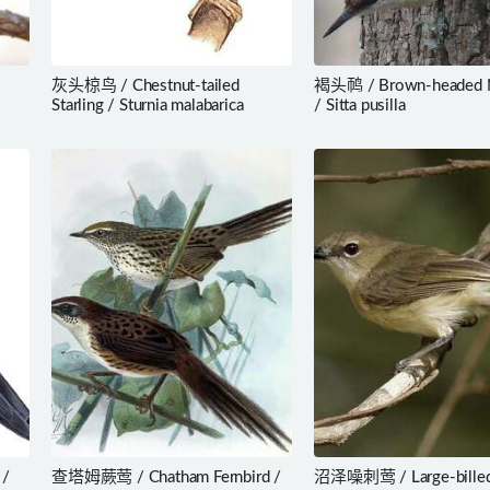
灰头椋鸟 / Chestnut-tailed
褐头䴓 / Brown-headed N
Starling / Sturnia malabarica
/ Sitta pusilla
 /
查塔姆蕨莺 / Chatham Fernbird /
沼泽噪刺莺 / Large-bille