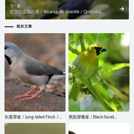
下一篇
尼加拉瓜拟八哥 / Nicaraguan Grackle / Quiscalus
nicaraguensis
相关文章
长尾草雀 / Long-tailed Finch /
黑脸厚嘴雀 / Black-faced
Poephila acuticauda
Grosbeak / Caryothraustes
poliogaster