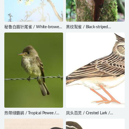
秘鲁白眉针尾雀 / White-browed
黑纹䴕雀 / Black-striped
Tit-Spinetail / Leptasthenura
Woodcreeper / Xiphorhynchus
xenothorax
lachrymosus
热带绿霸鹟 / Tropical Pewee /
凤头百灵 / Crested Lark /
Contopus cinereus
Galerida cristata