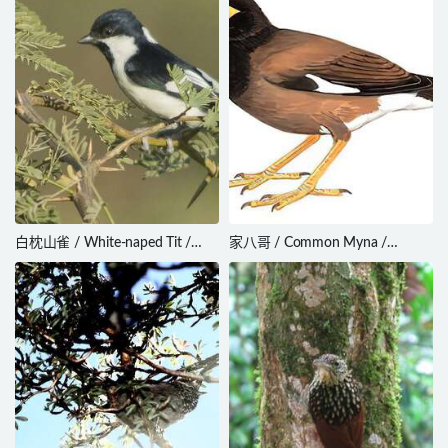
白枕山雀 / White-naped Tit /
家八哥 / Common Myna /
Machlolophus nuchalis
Acridotheres tristis