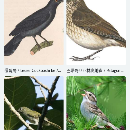
缨鹃鵙 / Lesser Cuckooshrike /
巴塔哥尼亚林爬地雀 / Patagonian
Lalage fimbriata
Forest Earthcreeper / Upucerthia
saturatior