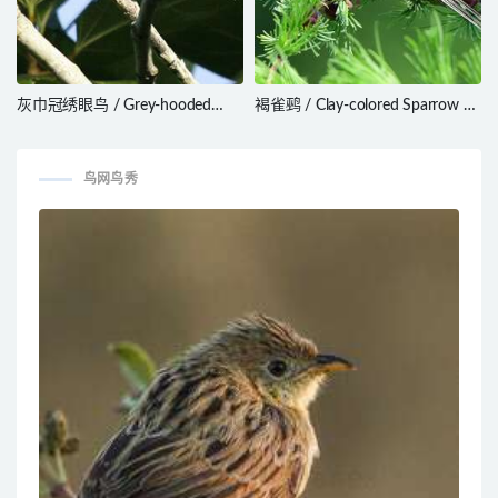
灰巾冠绣眼鸟 / Grey-hooded
褐雀鹀 / Clay-colored Sparrow /
White-eye / Heleia pinaiae
Spizella pallida
鸟网鸟秀