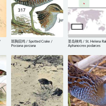
/
斑胸田鸡 / Spotted Crake /
圣岛秧鸡 / St. Helena Rai
Porzana porzana
Aphanocrex podarces