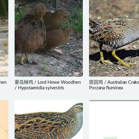
hen
豪岛秧鸡 / Lord Howe Woodhen
斑田鸡 / Australian Crake
/ Hypotaenidia sylvestris
Porzana fluminea