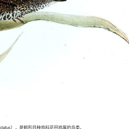
ps notatus），是鹤形目秧鸡科花田鸡属的鸟类。