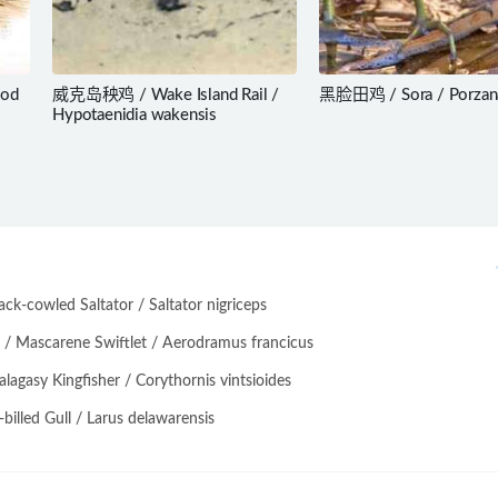
od
威克岛秧鸡 / Wake Island Rail /
黑脸田鸡 / Sora / Porzana
Hypotaenidia wakensis
-cowled Saltator / Saltator nigriceps
scarene Swiftlet / Aerodramus francicus
asy Kingfisher / Corythornis vintsioides
lled Gull / Larus delawarensis