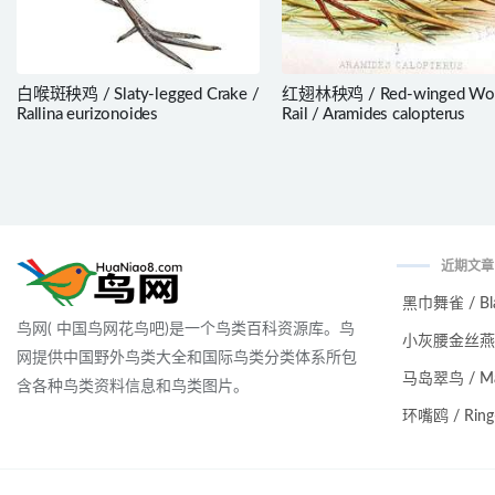
白喉斑秧鸡 / Slaty-legged Crake /
红翅林秧鸡 / Red-winged Wo
Rallina eurizonoides
Rail / Aramides calopterus
近期文章
黑巾舞雀 / Black
鸟网( 中国鸟网花鸟吧)是一个鸟类百科资源库。鸟
小灰腰金丝燕 / Ma
网提供中国野外鸟类大全和国际鸟类分类体系所包
马岛翠鸟 / Malag
含各种鸟类资料信息和鸟类图片。
环嘴鸥 / Ring-bi