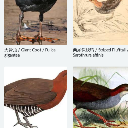
大骨顶 / Giant Coot / Fulica
栗尾侏秧鸡 / Striped Flufftail 
gigantea
Sarothrura affinis