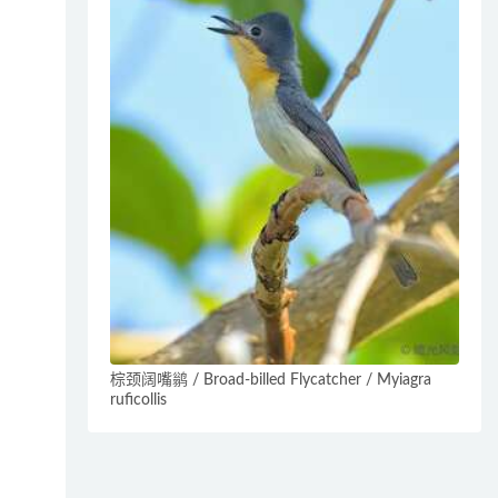
棕颈阔嘴鹟 / Broad-billed Flycatcher / Myiagra
ruficollis