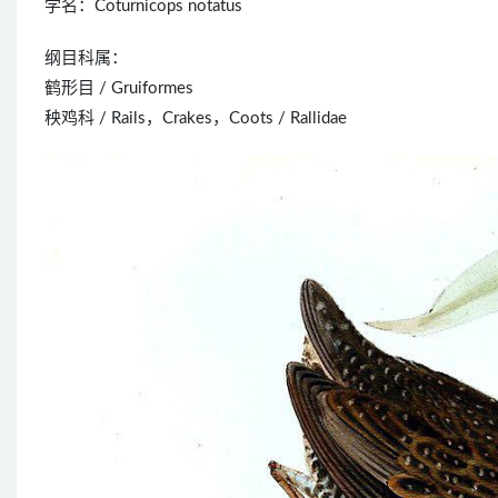
学名：Coturnicops notatus
纲目科属：
鹤形目 / Gruiformes
秧鸡科 / Rails，Crakes，Coots / Rallidae