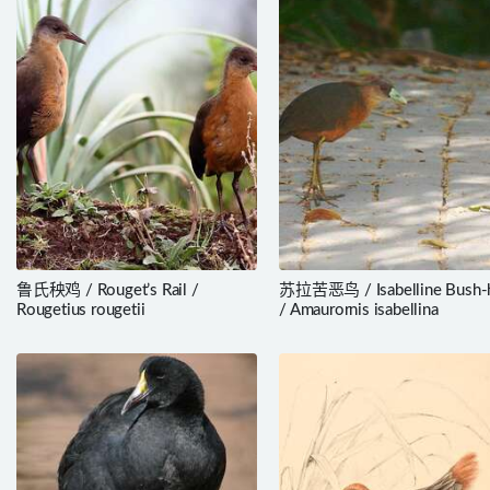
鲁氏秧鸡 / Rouget’s Rail /
苏拉苦恶鸟 / Isabelline Bush-
Rougetius rougetii
/ Amaurornis isabellina