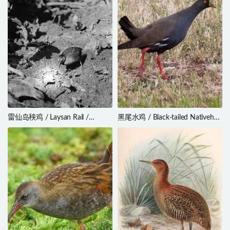
雷仙岛秧鸡 / Laysan Rail /
黑尾水鸡 / Black-tailed Nativehen
Zapornia palmeri
/ Tribonyx ventralis