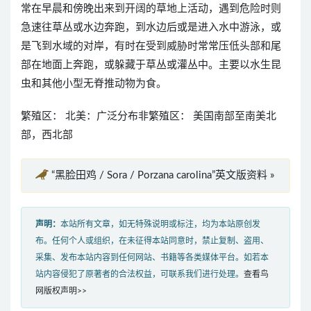
常在早晨和傍晚出来到开阔的草地上活动，遇到危险时则
急速往草丛或水边奔跑，到水边后或是进入水中游泳，或
是飞到水域的对岸，有时在受到威胁时常常压低头部和尾
部在地面上奔跑，或躲藏于草丛或灌丛中。主要以水生昆
虫和其他小型无脊推动物为食。
繁殖区： 北美：广泛分布非繁殖区： 美国南部至南美北
部，西北部
“黑脸田鸡 / Sora / Porzana carolina”英文版资料 »
声明：
本站所有文章，如无特殊说明或标注，均为本站原创发
布。任何个人或组织，在未征得本站同意时，禁止复制、盗用、
采集、发布本站内容到任何网站、书籍等各类媒体平台。如若本
站内容侵犯了原著者的合法权益，可联系我们进行处理。
查看鸟
网版权声明>>