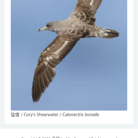
猛鹱 / Cory’s Shearwater / Calonectris borealis