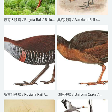
波哥大秧鸡 / Bogota Rail / Rallus
奥岛秧鸡 / Auckland Rail /
semiplumbeus
Lewinia muelleri
所罗门秧鸡 / Roviana Rail /
纯色秧鸡 / Uniform Crake /
Hypotaenidia rovianae
Amaurolimnas concolor