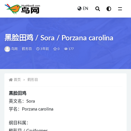
EN
全部
黑脸田鸡 / Sora / Porzana carolina
鸟网
鹤形目
3年前
0
177
首页
鹤形目
黑脸田鸡
英文名：Sora
学名：Porzana carolina
纲目科属：
鹤形目 / Gruiformes