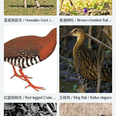
夏威夷骨顶 / Hawaiian Coot /
普通秧鸡 / Brown-cheeked Rail /
Fulica alai
Rallus indicus
红腿斑秧鸡 / Red-legged Crake /
王秧鸡 / King Rail / Rallus elegans
Rallina fasciata