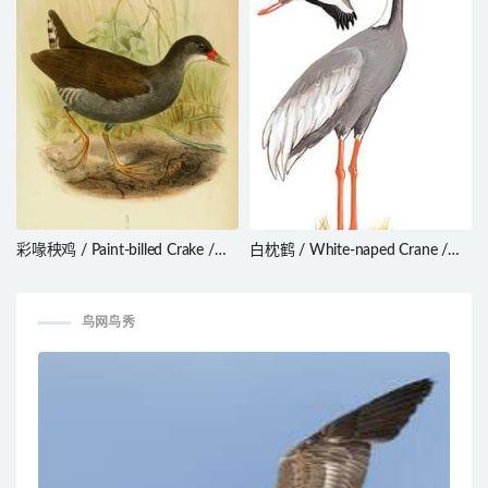
彩喙秧鸡 / Paint-billed Crake /
白枕鹤 / White-naped Crane /
Neocrex erythrops
Antigone vipio
鸟网鸟秀