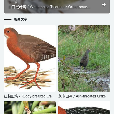
下一篇
白耳缝叶莺 / White-eared Tailorbird / Orthotomus
cinereiceps
相关文章
红胸田鸡 / Ruddy-breasted Crake
灰喉田鸡 / Ash-throated Crake /
/ Zapornia fusca
Mustelirallus albicollis