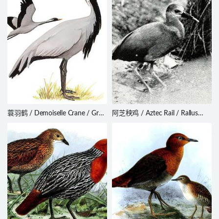
蓑羽鹤 / Demoiselle Crane / Grus
阿芝秧鸡 / Aztec Rail / Rallus
virgo
tenuirostris