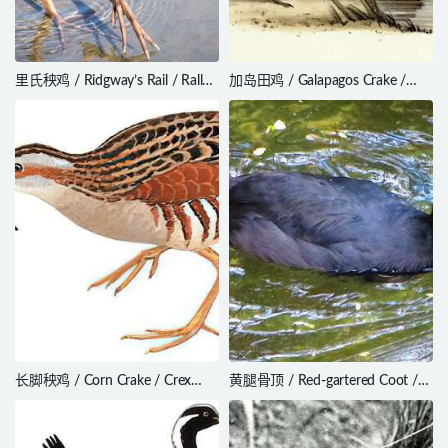
里氏秧鸡 / Ridgway’s Rail / Rallus
加岛田鸡 / Galapagos Crake /
obsoletus
Laterallus spilonota
长脚秧鸡 / Corn Crake / Crex
黄腿骨顶 / Red-gartered Coot /
crex
Fulica armillata