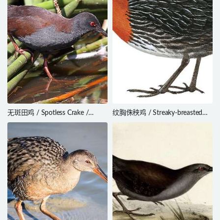
无斑田鸡 / Spotless Crake /
纹胸侏秧鸡 / Streaky-breasted
Zapornia tabuensis
Flufftail / Sarothrura boehmi