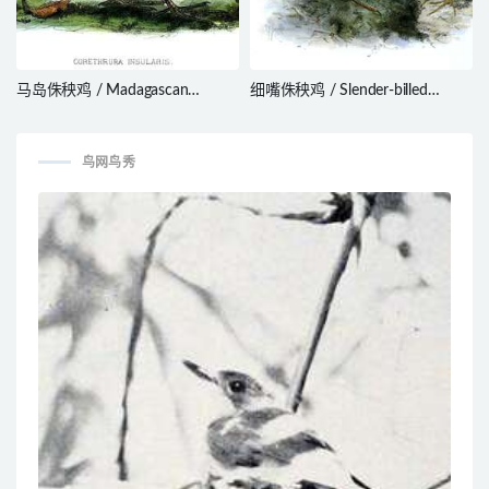
马岛侏秧鸡 / Madagascan
细嘴侏秧鸡 / Slender-billed
Flufftail / Sarothrura insularis
Flufftail / Sarothrura watersi
鸟网鸟秀