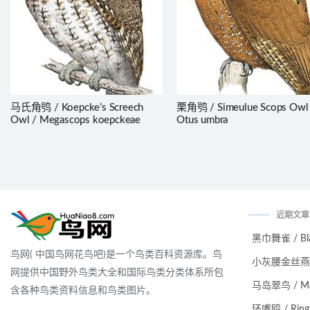
马氏角鸮 / Koepcke’s Screech
栗角鸮 / Simeulue Scops Owl
Owl / Megascops koepckeae
Otus umbra
近期文章
黑巾舞雀 / Black
鸟网( 中国鸟网花鸟吧)是一个鸟类百科资源库。鸟
小灰腰金丝燕 / Ma
网提供中国野外鸟类大全和国际鸟类分类体系所包
马岛翠鸟 / Malag
含各种鸟类资料信息和鸟类图片。
环嘴鸥 / Ring-bi