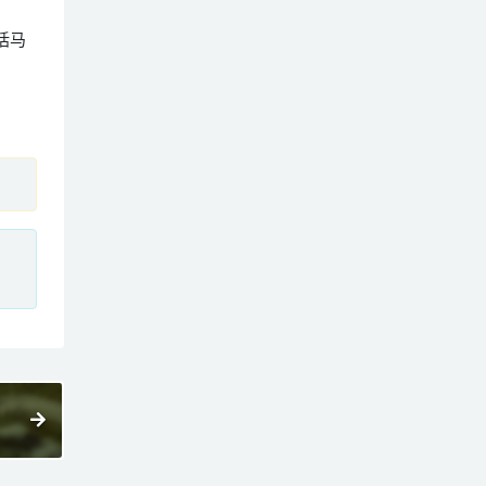
包括马
、