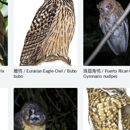
rix
雕鸮 / Eurasian Eagle-Owl / Bubo
珠眉角鸮 / Puerto Rican 
bubo
Gymnasio nudipes