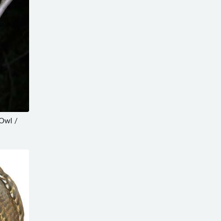
Owl /