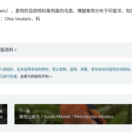
us insularis），是鸮形目鸱鸮科角鸮属的鸟类。裸腿角鸮分布于印度洋，
 insularis，科
”英文版资料 »
人或组织，在未征得本站同意时，禁止复制、盗用、采集、发布本站内容到任何网站
们进行处理。
查看鸟网版权声明>>
篇
下一篇
ns
巽他山椒鸟 / Sunda Minivet / Pericrocotus miniatus