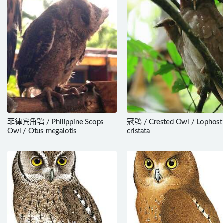
菲律宾角鸮 / Philippine Scops
冠鸮 / Crested Owl / Lophost
Owl / Otus megalotis
cristata