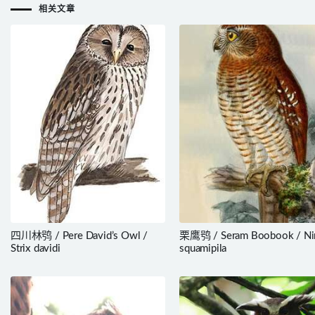
相关文章
四川林鸮 / Pere David’s Owl /
栗鹰鸮 / Seram Boobook / Ni
Strix davidi
squamipila