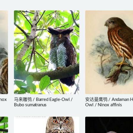
nox
马来雕鸮 / Barred Eagle-Owl /
安达曼鹰鸮 / Andaman H
Bubo sumatranus
Owl / Ninox affinis