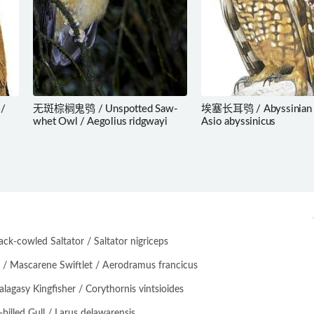
 /
无斑棕榈鬼鸮 / Unspotted Saw-
埃塞长耳鸮 / Abyssinian 
whet Owl / Aegolius ridgwayi
Asio abyssinicus
-cowled Saltator / Saltator nigriceps
scarene Swiftlet / Aerodramus francicus
asy Kingfisher / Corythornis vintsioides
lled Gull / Larus delawarensis