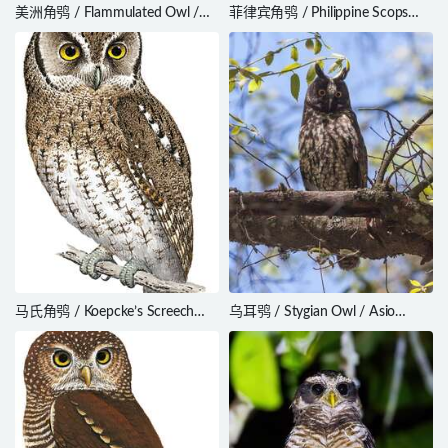
美洲角鸮 / Flammulated Owl /
菲律宾角鸮 / Philippine Scops
Psiloscops flammeolus
Owl / Otus megalotis
马氏角鸮 / Koepcke’s Screech
乌耳鸮 / Stygian Owl / Asio
Owl / Megascops koepckeae
stygius