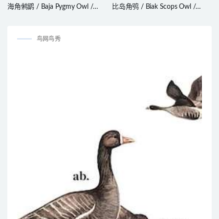
海角鸺鹠 / Baja Pygmy Owl /
比岛角鸮 / Biak Scops Owl /
Glaucidium hoskinsii
Otus beccarii
鸟网鸟秀