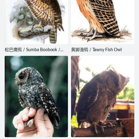
松巴鹰鸮 / Sumba Boobook /
黄脚渔鸮 / Tawny Fish Owl
Ninox rudolfi