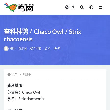
EN
全部
查科林鸮 / Chaco Owl / Strix
chacoensis
鸟网
鸮形目
3年前
0
43
首页
鸮形目
查科林鸮
英文名：Chaco Owl
学名：Strix chacoensis