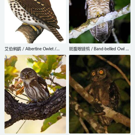
艾伯鸺鹠 / Albertine Owlet /
斑腹眼镜鸮 / Band-bellied Owl /
Glaucidium albertinum
Pulsatrix melanota