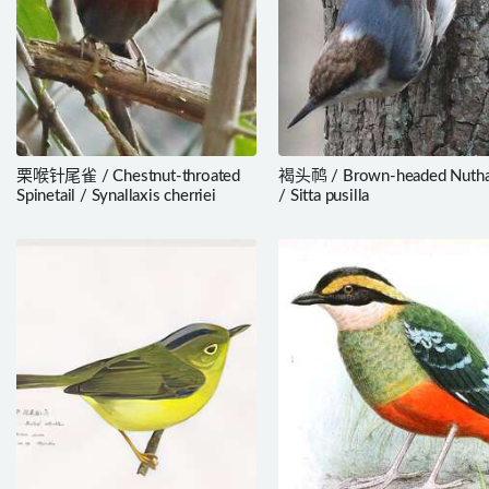
栗喉针尾雀 / Chestnut-throated
褐头䴓 / Brown-headed Nutha
Spinetail / Synallaxis cherriei
/ Sitta pusilla