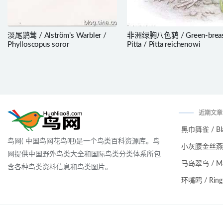
淡尾鹟莺 / Alström’s Warbler /
非洲绿胸八色鸫 / Green-breas
Phylloscopus soror
Pitta / Pitta reichenowi
近期文章
黑巾舞雀 / Black
鸟网( 中国鸟网花鸟吧)是一个鸟类百科资源库。鸟
小灰腰金丝燕 / Ma
网提供中国野外鸟类大全和国际鸟类分类体系所包
马岛翠鸟 / Malag
含各种鸟类资料信息和鸟类图片。
环嘴鸥 / Ring-bi