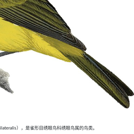
flavilateralis），是雀形目绣眼鸟科绣眼鸟属的鸟类。