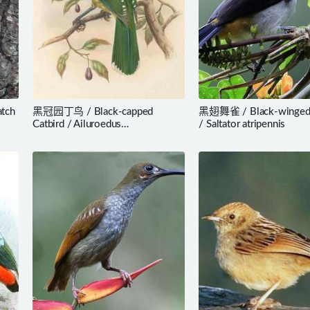
tch
黑冠园丁鸟 / Black-capped
黑翅舞雀 / Black-winged S
Catbird / Ailuroedus
/ Saltator atripennis
melanocephalus