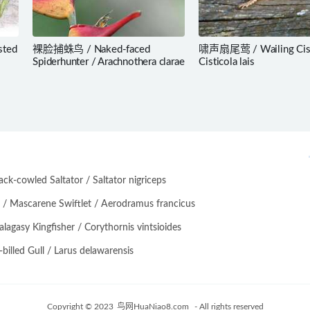
ted
裸脸捕蛛鸟 / Naked-faced
啸声扇尾莺 / Wailing Cist
Spiderhunter / Arachnothera clarae
Cisticola lais
-cowled Saltator / Saltator nigriceps
scarene Swiftlet / Aerodramus francicus
asy Kingfisher / Corythornis vintsioides
lled Gull / Larus delawarensis
Copyright © 2023
鸟网HuaNiao8.com
- All rights reserved