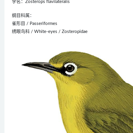
学名：Zosterops flavilateralis
纲目科属：
雀形目 / Passeriformes
绣眼鸟科 / White-eyes / Zosteropidae