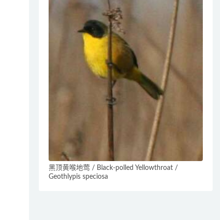
黑顶黄喉地莺 / Black-polled Yellowthroat /
Geothlypis speciosa