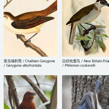
查岛噪刺莺 / Chatham Gerygone
白纹吮蜜鸟 / New Britain Friar
/ Gerygone albofrontata
/ Philemon cockerelli