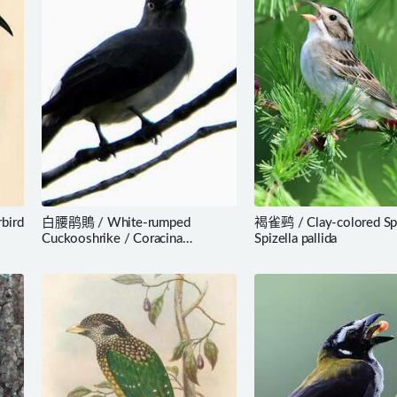
bird
白腰鹃鵙 / White-rumped
褐雀鹀 / Clay-colored Sp
Cuckooshrike / Coracina
Spizella pallida
leucopygia