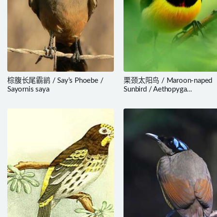
棕腹长尾霸鹟 / Say’s Phoebe /
栗颈太阳鸟 / Maroon-naped
Sayornis saya
Sunbird / Aethopyga
guimarasensis