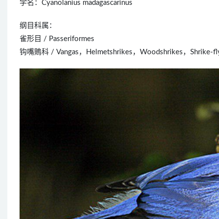
学名：Cyanolanius madagascarinus
纲目科属：
雀形目 / Passeriformes
钩嘴鵙科 / Vangas，Helmetshrikes，Woodshrikes，Shrike-flyca