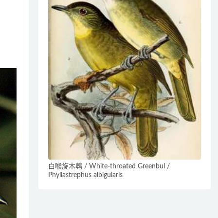
白喉旋木鹎 / White-throated Greenbul /
Phyllastrephus albigularis