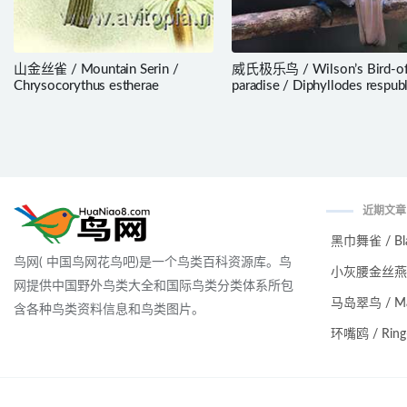
山金丝雀 / Mountain Serin /
威氏极乐鸟 / Wilson’s Bird-of
Chrysocorythus estherae
paradise / Diphyllodes respubl
近期文章
黑巾舞雀 / Black
鸟网( 中国鸟网花鸟吧)是一个鸟类百科资源库。鸟
小灰腰金丝燕 / Ma
网提供中国野外鸟类大全和国际鸟类分类体系所包
马岛翠鸟 / Malag
含各种鸟类资料信息和鸟类图片。
环嘴鸥 / Ring-bi