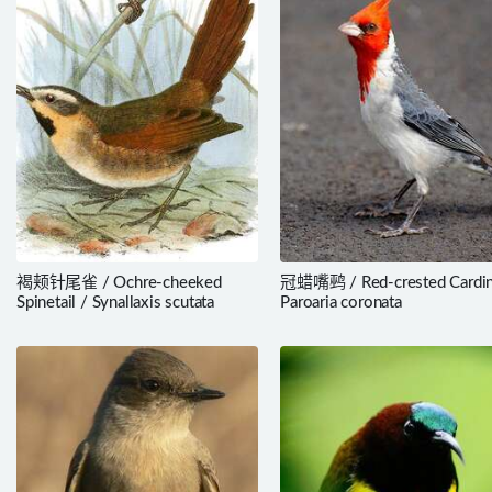
褐颊针尾雀 / Ochre-cheeked
冠蜡嘴鹀 / Red-crested Cardin
Spinetail / Synallaxis scutata
Paroaria coronata