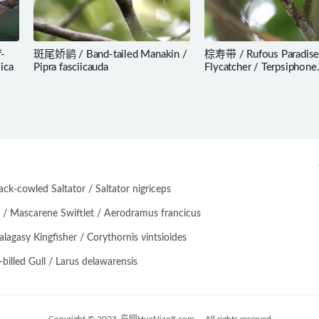
-
斑尾娇鹟 / Band-tailed Manakin /
棕寿带 / Rufous Paradis
ica
Pipra fasciicauda
Flycatcher / Terpsiphone
cinnamomea
-cowled Saltator / Saltator nigriceps
scarene Swiftlet / Aerodramus francicus
asy Kingfisher / Corythornis vintsioides
lled Gull / Larus delawarensis