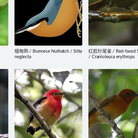
缅甸䴓 / Burmese Nuthatch / Sitta
红脸针尾雀 / Red-faced Sp
neglecta
/ Cranioleuca erythrops