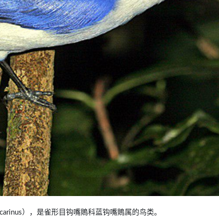
dagascarinus），是雀形目钩嘴鵙科蓝钩嘴鵙属的鸟类。