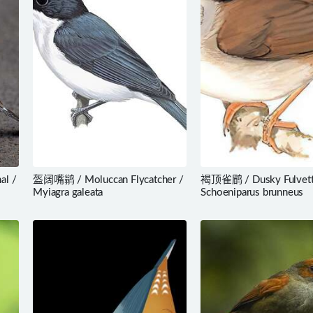
al /
盔阔嘴鹟 / Moluccan Flycatcher /
褐顶雀鹛 / Dusky Fulvett
Myiagra galeata
Schoeniparus brunneus