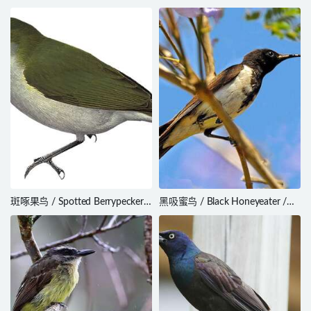
斑啄果鸟 / Spotted Berrypecker /
黑吸蜜鸟 / Black Honeyeater /
Rhamphocharis crassirostris
Sugomel niger