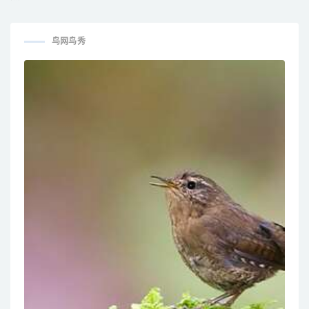
Cuckooshrike / Coracina
/ Niltava sundara
novaehollandiae
鸟网鸟秀