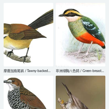
Brushrunner / Coryphistera
Warbler / Setophaga pensylvanica
alaudina
摩鹿加扇尾鹟 / Tawny-backed
非洲绿胸八色鸫 / Green-breasted
Fantail / Rhipidura superflua
Pitta / Pitta reichenowi