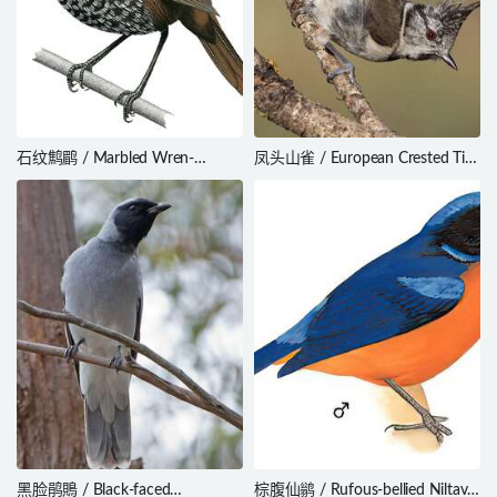
石纹鹪鹛 / Marbled Wren-
凤头山雀 / European Crested Tit
Babbler / Turdinus marmoratus
/ Lophophanes cristatus
黑脸鹃鵙 / Black-faced
棕腹仙鹟 / Rufous-bellied Niltava