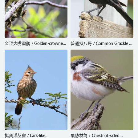
金顶大嘴霸鹟 / Golden-crowned
普通拟八哥 / Common Grackle /
Flycatcher / Myiodynastes
Quiscalus quiscula
chrysocephalus
拟鹨灌丛雀 / Lark-like
栗胁林莺 / Chestnut-sided