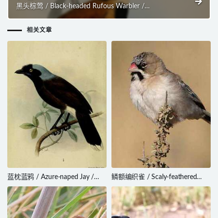
黑头棕莺 / Black-headed Rufous Warbler /
Bathmocercus cerviniventris
相关文章
蓝枕蓝鸦 / Azure-naped Jay /
鳞额编织雀 / Scaly-feathered
Cyanocorax heilprini
Weaver / Sporopipes squamifrons