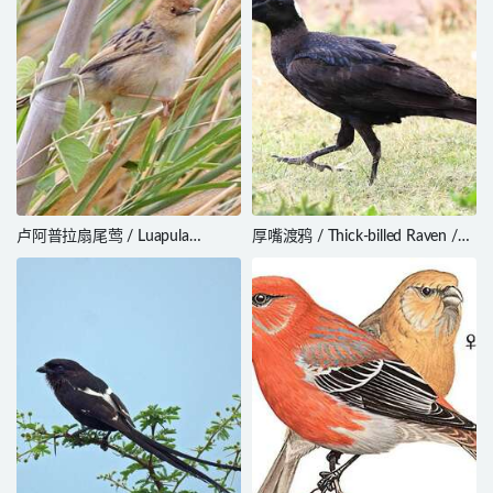
卢阿普拉扇尾莺 / Luapula
厚嘴渡鸦 / Thick-billed Raven /
Cisticola / Cisticola luapula
Corvus crassirostris