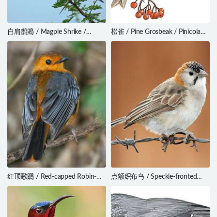
白肩鹊鵙 / Magpie Shrike /
松雀 / Pine Grosbeak / Pinicola
Urolestes melanoleucus
enucleator
红顶歌䳭 / Red-capped Robin-
点额织布鸟 / Speckle-fronted
Chat / Cossypha natalensis
Weaver / Sporopipes frontalis