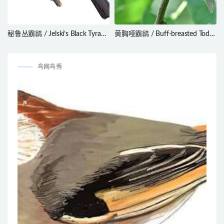
秘鲁丛霸鹟 / Jelski’s Black Tyrant
黄胸哑霸鹟 / Buff-breasted Tody-
/ Knipolegus signatus
Tyrant / Hemitriccus mirandae
鸟网鸟秀