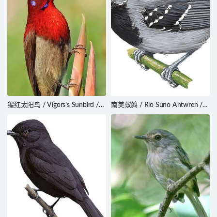
猩红太阳鸟 / Vigors’s Sunbird /
南美蚁鹩 / Rio Suno Antwren /
Aethopyga vigorsii
Myrmotherula sunensis