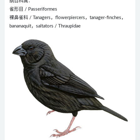
纲目科属：
雀形目 / Passeriformes
裸鼻雀科 / Tanagers，flowerpiercers，tanager-finches，
bananaquit，saltators / Thraupidae