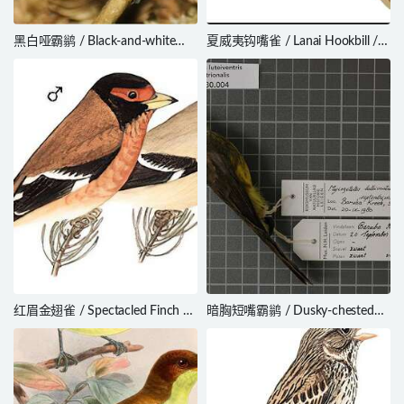
黑白哑霸鹟 / Black-and-white
夏威夷钩嘴雀 / Lanai Hookbill /
Tody-Flycatcher / Poecilotriccus
Dysmorodrepanis munroi
capitalis
红眉金翅雀 / Spectacled Finch /
暗胸短嘴霸鹟 / Dusky-chested
Callacanthis burtoni
Flycatcher / Myiozetetes
luteiventris