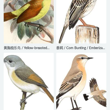
黄胸极乐鸟 / Yellow-breasted
黍鹀 / Corn Bunting / Emberiza
Satinbird / Loboparadisea sericea
calandra