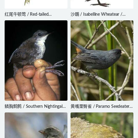
红尾牛顿莺 / Red-tailed
沙䳭 / Isabelline Wheatear /
Newtonia / Newtonia fanovanae
Oenanthe isabellina
鳞胸鹪鹩 / Southern Nightingale-
黄嘴栗臀雀 / Paramo Seedeater /
Wren / Microcerculus marginatus
Catamenia homochroa