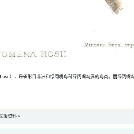
tomena hosii），是雀形目非洲和绿阔嘴鸟科绿阔嘴鸟属的鸟类。丽绿阔嘴
i”英文版资料 »