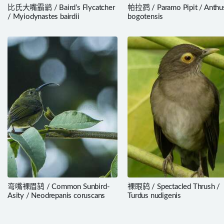
比氏大嘴霸鹟 / Baird’s Flycatcher
帕拉鹨 / Paramo Pipit / Anthu
/ Myiodynastes bairdii
bogotensis
弯嘴裸眉鸫 / Common Sunbird-
裸眼鸫 / Spectacled Thrush /
Asity / Neodrepanis coruscans
Turdus nudigenis