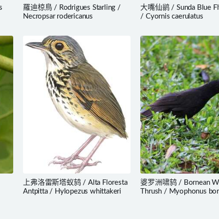
s
羅迪椋鳥 / Rodrigues Starling /
大嘴仙鹟 / Sunda Blue Fly
Necropsar rodericanus
/ Cyornis caerulatus
上弗洛雷斯塔蚁鸫 / Alta Floresta
婆罗洲啸鸫 / Bornean Whi
Antpitta / Hylopezus whittakeri
Thrush / Myophonus bor