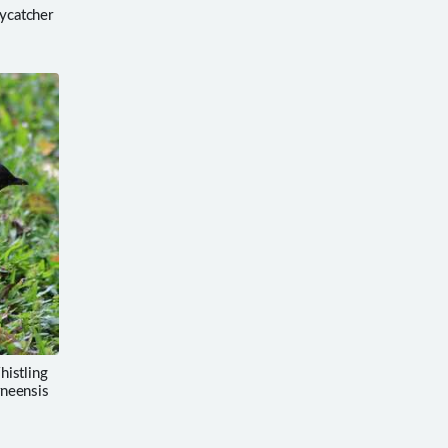
catcher
stling
neensis