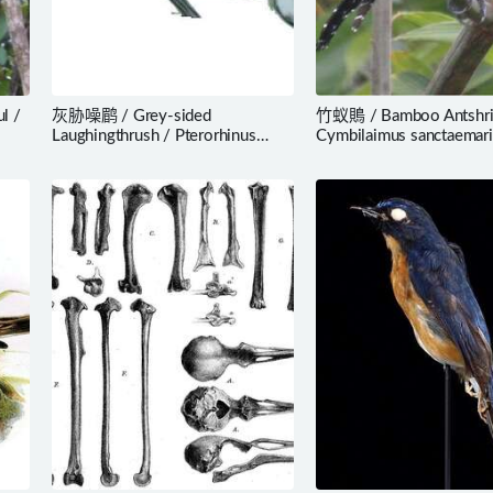
l /
灰胁噪鹛 / Grey-sided
竹蚁鵙 / Bamboo Antshri
Laughingthrush / Pterorhinus
Cymbilaimus sanctaemar
caerulatus