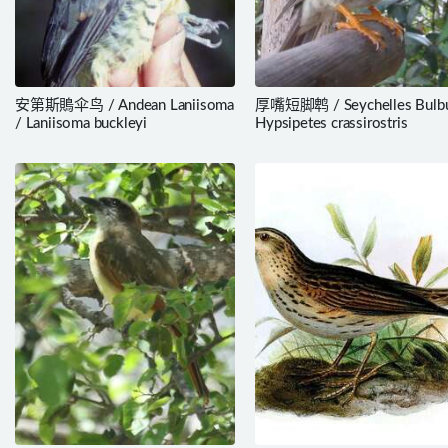
安第斯鵙伞鸟 / Andean Laniisoma
厚嘴短脚鹎 / Seychelles Bulbu
/ Laniisoma buckleyi
Hypsipetes crassirostris