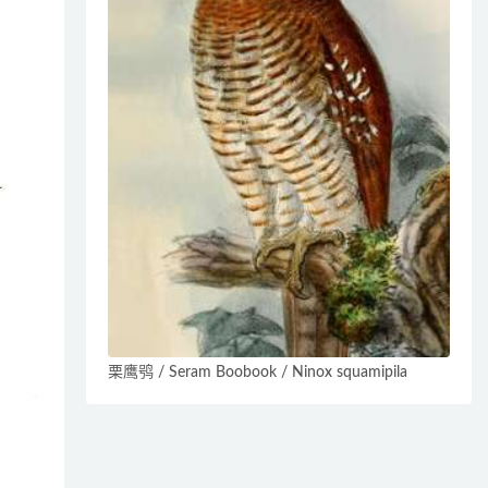
栗鹰鸮 / Seram Boobook / Ninox squamipila