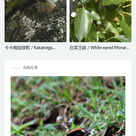
卡卡梅加绿鹎 / Kakamega
白耳王鹟 / White-eared Monarch
Greenbul / Arizelocichla
/ Carterornis leucotis
kakamegae
鸟网鸟秀