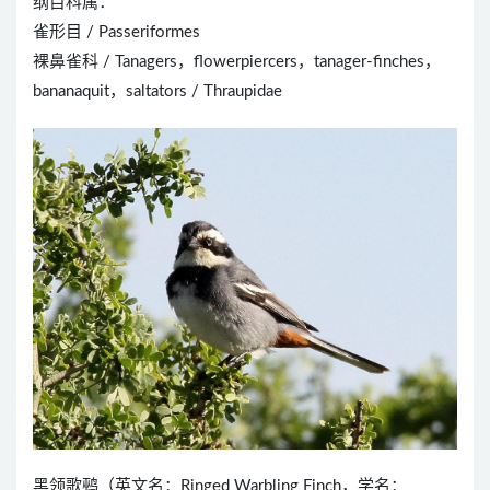
纲目科属：
雀形目 / Passeriformes
裸鼻雀科 / Tanagers，flowerpiercers，tanager-finches，
bananaquit，saltators / Thraupidae
黑领歌鹀（英文名：Ringed Warbling Finch，学名：