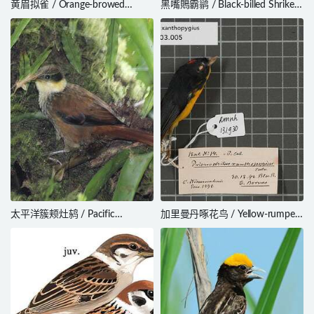
黄眉拟雀 / Orange-browed
黑嘴鵙霸鹟 / Black-billed Shrike-
Hemispingus / Kleinothraupis
Tyrant / Agriornis montanus
calophrys
太平洋簇颊灶鸫 / Pacific
加里曼丹啄花鸟 / Yellow-rumped
Tuftedcheek / Pseudocolaptes
Flowerpecker / Prionochilus
johnsoni
xanthopygius