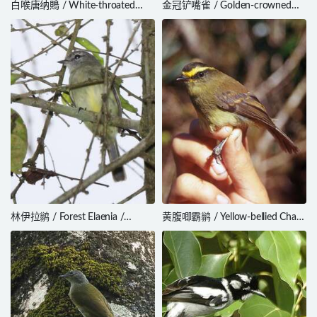
白喉唐纳鵙 / White-throated
金冠铲嘴雀 / Golden-crowned
Shrike-Tanager / Lanio
Spadebill / Platyrinchus coronatus
leucothorax
林伊拉鹟 / Forest Elaenia /
黄腹唧霸鹟 / Yellow-bellied Chat-
Myiopagis gaimardii
Tyrant / Silvicultrix diadema