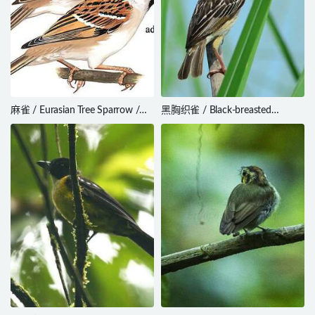
麻雀 / Eurasian Tree Sparrow /
黑胸织雀 / Black-breasted
Passer montanus
Weaver / Ploceus benghalensis