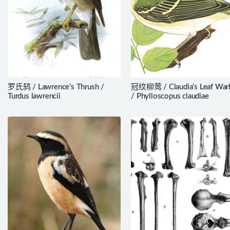
罗氏鸫 / Lawrence’s Thrush /
冠纹柳莺 / Claudia’s Leaf Warb
Turdus lawrencii
/ Phylloscopus claudiae