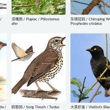
/
须嘴鸦 / Piapiac / Ptilostomus
东啸冠鸫 / Chirruping Wed
afer
Psophodes cristatus
a /
欧歌鸫 / Song Thrush / Turdus
大黑织雀 / Vieillot’s Bla