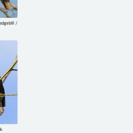
gebill /
ck