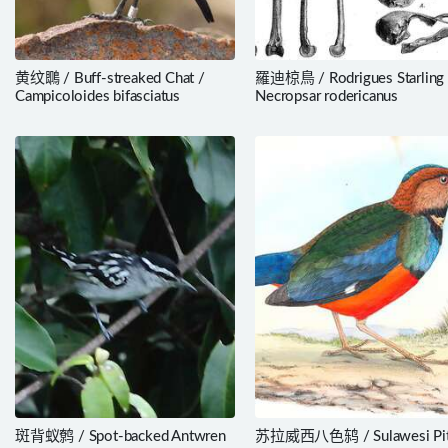
黄纹䳭 / Buff-streaked Chat /
羅迪椋鳥 / Rodrigues Starling 
Campicoloides bifasciatus
Necropsar rodericanus
斑背蚁鹩 / Spot-backed Antwren
苏拉威西八色鸫 / Sulawesi Pitt