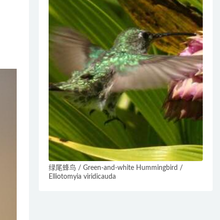
绿尾蜂鸟 / Green-and-white Hummingbird /
Elliotomyia viridicauda