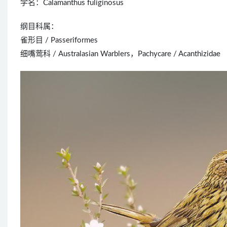
学名：Calamanthus fuliginosus
纲目科属：
雀形目 / Passeriformes
细嘴莺科 / Australasian Warblers，Pachycare / Acanthizidae