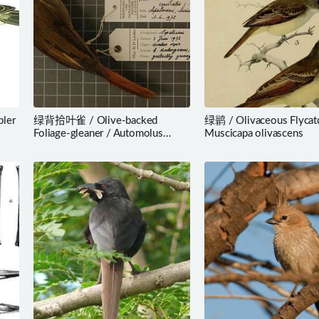
ler
绿背拾叶雀 / Olive-backed
绿鹟 / Olivaceous Flycatc
Foliage-gleaner / Automolus
Muscicapa olivascens
infuscatus