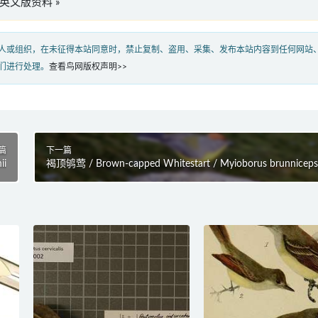
osus”英文版资料 »
人或组织，在未征得本站同意时，禁止复制、盗用、采集、发布本站内容到任何网站
们进行处理。
查看鸟网版权声明>>
篇
下一篇
ii
褐顶鸲莺 / Brown-capped Whitestart / Myioborus brunnicep