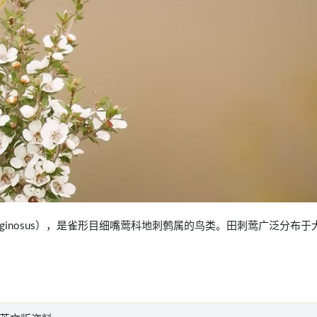
thus fuliginosus），是雀形目细嘴莺科地刺鹩属的鸟类。田刺莺广泛分布