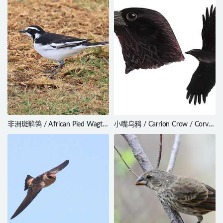
非洲斑鹡鸰 / African Pied Wagtail
小嘴乌鸦 / Carrion Crow / Corvus
/ Motacilla aguimp
corone