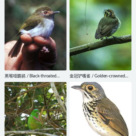
黑喉哑霸鹟 / Black-throated
金冠铲嘴雀 / Golden-crowned
Tody-Tyrant / Hemitriccus
Spadebill / Platyrinchus coronatus
granadensis