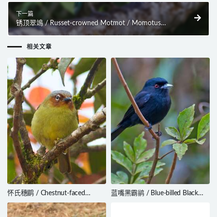
下一篇
锈顶翠鴗 / Russet-crowned Motmot / Momotus
mexicanus
相关文章
怀氏穗鹛 / Chestnut-faced
蓝嘴黑霸鹟 / Blue-billed Black
Babbler / Zosterornis whiteheadi
Tyrant / Knipolegus cyanirostris