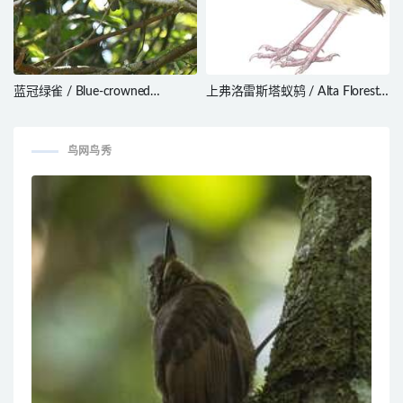
蓝冠绿雀 / Blue-crowned
上弗洛雷斯塔蚁鸫 / Alta Floresta
Chlorophonia / Chlorophonia
Antpitta / Hylopezus whittakeri
occipitalis
鸟网鸟秀