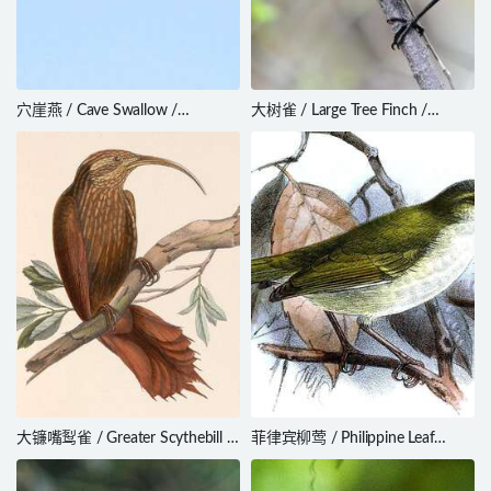
穴崖燕 / Cave Swallow /
大树雀 / Large Tree Finch /
Petrochelidon fulva
Camarhynchus psittacula
大镰嘴䴕雀 / Greater Scythebill /
菲律宾柳莺 / Philippine Leaf
Drymotoxeres pucheranii
Warbler / Phylloscopus olivaceus