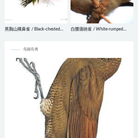
黑胸山裸鼻雀 / Black-chested
白腰唐纳雀 / White-rumped
Mountain Tanager /
Tanager / Cypsnagra hirundinacea
Cnemathraupis eximia
鸟网鸟秀