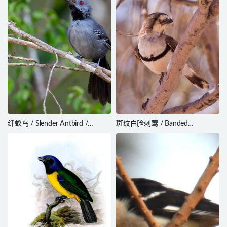
纤蚁鸟 / Slender Antbird /
斑纹白脸刺莺 / Banded
Rhopornis ardesiacus
Whiteface / Aphelocephala
nigricincta