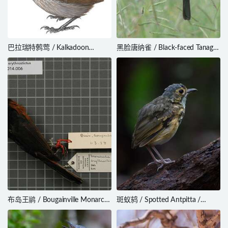
巴拉瑞特鹩莺 / Kalkadoon
黑脸唐纳雀 / Black-faced Tanager
Grasswren / Amytornis ballarae
/ Schistochlamys melanopis
布岛王鹟 / Bougainville Monarch
斑蚁鸫 / Spotted Antpitta /
/ Monarcha erythrostictus
Hylopezus macularius