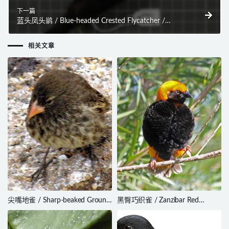
下一篇
蓝头凤头鹟 / Blue-headed Crested Flycatcher /
Trochocercus nitens
相关文章
尖嘴地雀 / Sharp-beaked Ground
黑臀巧织雀 / Zanzibar Red
Finch / Geospiza difficilis
Bishop / Euplectes nigroventris