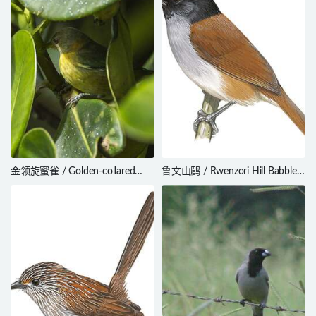
金领旋蜜雀 / Golden-collared
鲁文山鹛 / Rwenzori Hill Babbler
Honeycreeper / Iridophanes
/ Sylvia atriceps
pulcherrimus