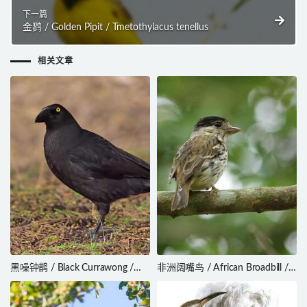
下一篇
金鹨 / Golden Pipit / Tmetothylacus tenellus
相关文章
黑噪钟鹊 / Black Currawong /
非洲阔嘴鸟 / African Broadbill /
Strepera fuliginosa
Smithornis capensis