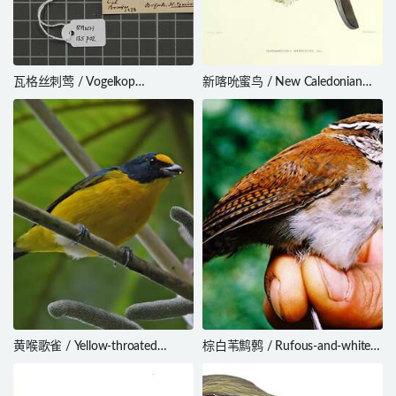
瓦格丝刺莺 / Vogelkop
新喀吮蜜鸟 / New Caledonian
Scrubwren / Aethomyias
Friarbird / Philemon diemenensis
rufescens
黄喉歌雀 / Yellow-throated
棕白苇鹪鹩 / Rufous-and-white
Euphonia / Euphonia
Wren / Thryophilus rufalbus
hirundinacea