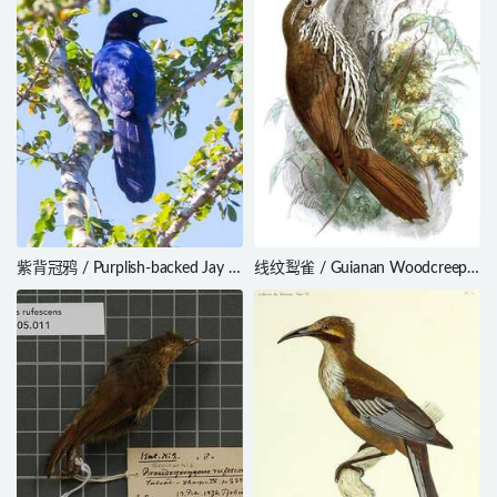
紫背冠鸦 / Purplish-backed Jay /
线纹䴕雀 / Guianan Woodcreeper
Cyanocorax beecheii
/ Lepidocolaptes albolineatus