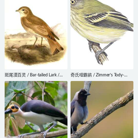
斑尾漠百灵 / Bar-tailed Lark /
奇氏哑霸鹟 / Zimmer’s Tody-
Ammomanes cinctura
Tyrant / Hemitriccus minimus