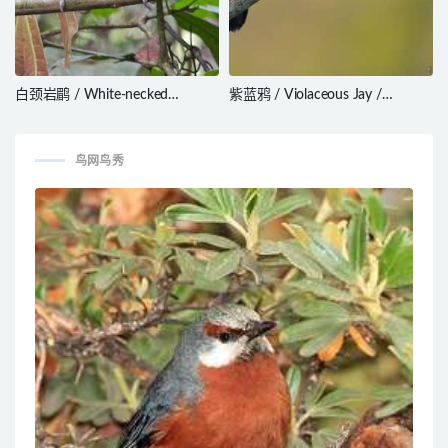
白颈岩鹛 / White-necked
紫蓝鸦 / Violaceous Jay /
Rockfowl / Picathartes
Cyanocorax violaceus
gymnocephalus
鸟网鸟秀