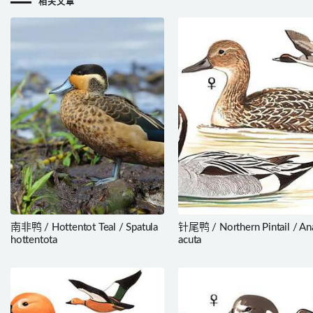
相关文章
南非鸭 / Hottentot Teal / Spatula
针尾鸭 / Northern Pintail / An
hottentota
acuta