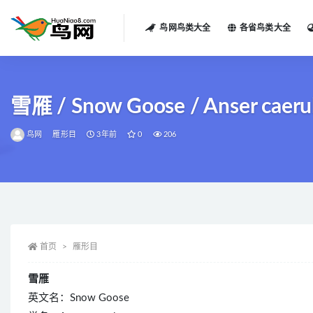
鸟网鸟类大全
各省鸟类大全
全部
雪雁 / Snow Goose / Anser caeru
鸟网
雁形目
3年前
0
206
首页
雁形目
雪雁
英文名：Snow Goose