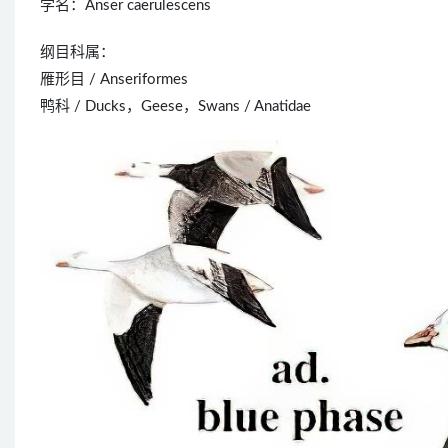
学名：Anser caerulescens
纲目科属：
雁形目 / Anseriformes
鸭科 / Ducks，Geese，Swans / Anatidae