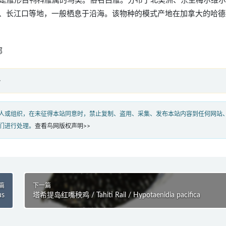
escens），是雁形目鸭科雁属的鸟类。俗名白雁。分布于北美洲、东至梅尔维
、长江口等地，一般栖息于沿海。该物种的模式产地在加拿大的哈德
部
»
人或组织，在未征得本站同意时，禁止复制、盗用、采集、发布本站内容到任何网站
们进行处理。
查看鸟网版权声明>>
篇
下一篇
us
塔希提岛红嘴秧鸡 / Tahiti Rail / Hypotaenidia pacifica