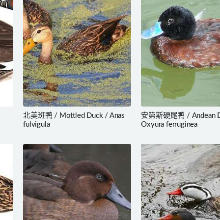
北美斑鸭 / Mottled Duck / Anas
安第斯硬尾鸭 / Andean D
fulvigula
Oxyura ferruginea