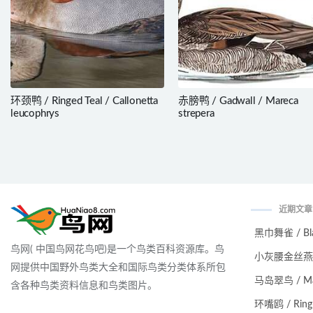
环颈鸭 / Ringed Teal / Callonetta
赤膀鸭 / Gadwall / Mareca
leucophrys
strepera
近期文章
黑巾舞雀 / Black
鸟网( 中国鸟网花鸟吧)是一个鸟类百科资源库。鸟
小灰腰金丝燕 / Ma
网提供中国野外鸟类大全和国际鸟类分类体系所包
马岛翠鸟 / Malag
含各种鸟类资料信息和鸟类图片。
环嘴鸥 / Ring-bi