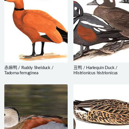
赤麻鸭 / Ruddy Shelduck /
丑鸭 / Harlequin Duck /
Tadorna ferruginea
Histrionicus histrionicus