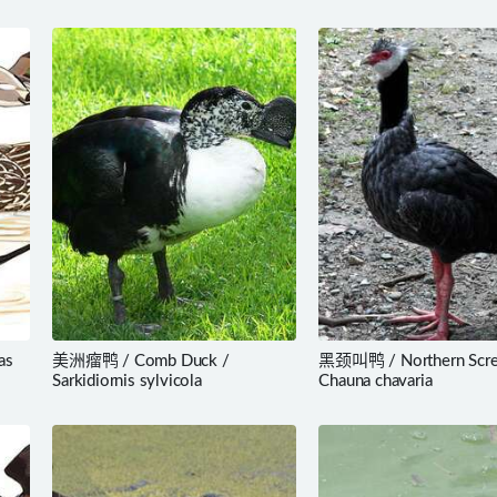
as
美洲瘤鸭 / Comb Duck /
黑颈叫鸭 / Northern Scre
Sarkidiornis sylvicola
Chauna chavaria