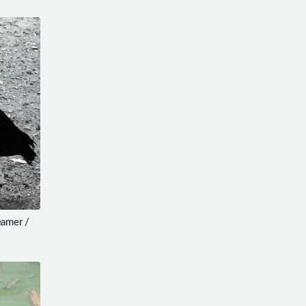
amer /