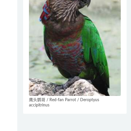
鹰头鹦哥 / Red-fan Parrot / Deroptyus
accipitrinus