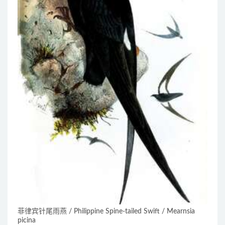
菲律宾针尾雨燕 / Philippine Spine-tailed Swift / Mearnsia
picina