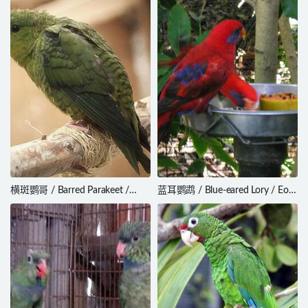
横斑鹦哥 / Barred Parakeet /
蓝耳鹦鹉 / Blue-eared Lory / Eos
Bolborhynchus lineola
semilarvata