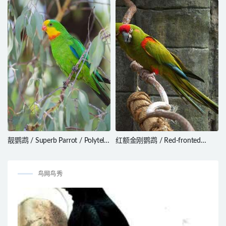
bensoni
keiensis
靓鹦鹉 / Superb Parrot / Polytelis
红额金刚鹦鹉 / Red-fronted
swainsonii
Macaw / Ara rubrogenys
鸟网鸟秀