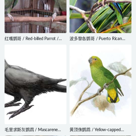
红嘴鹦哥 / Red-billed Parrot /
波多黎各鹦哥 / Puerto Rican
Pionus sordidus
Amazon / Amazona vittata
毛里求斯灰鹦鹉 / Mascarene
黄顶侏鹦鹉 / Yellow-capped
Grey Parakeet / Psittacula
Pygmy Parrot / Micropsitta