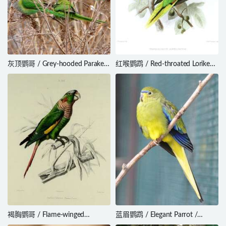
灰顶鹦哥 / Grey-hooded Parakeet
红喉鹦鹉 / Red-throated Lorikeet
/ Psilopsiagon aymara
/ Charmosyna amabilis
褐胸鹦哥 / Flame-winged
蓝眉鹦鹉 / Elegant Parrot /
Parakeet / Pyrrhura calliptera
Neophema elegans