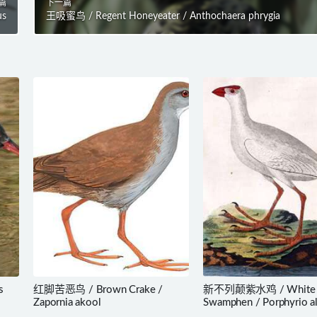
篇
下一篇
us
王吸蜜鸟 / Regent Honeyeater / Anthochaera phrygia
s
红脚苦恶鸟 / Brown Crake /
新不列颠紫水鸡 / White
Zapornia akool
Swamphen / Porphyrio a