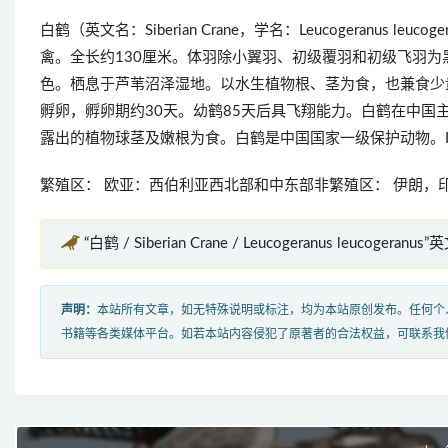
白鹤（英文名：Siberian Crane，学名：Leucogeranu
禽。全长约130厘米。体羽除小翼羽、初级覆羽和初级飞羽
色。栖息于芦苇沼泽湿地。以水生植物根、茎为食，也兼食少量
孵卵，孵卵期约30天。幼鹤85天后具飞翔能力。白鹤在中
露出的植物球茎及嫩根为食。白鹤是中国国家一级保护动物。I
繁殖区： 欧亚：西伯利亚西北部和中东部非繁殖区： 伊朗，
“白鹤 / Siberian Crane / Leucogeranus leucogeranu
声明：
本站所有文章，如无特殊说明或标注，均为本站原创发布。任何个
书籍等各类媒体平台。如若本站内容侵犯了原著者的合法权益，可联系我