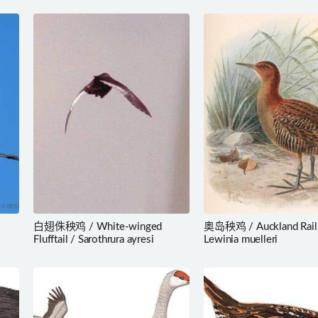
白翅侏秧鸡 / White-winged
奥岛秧鸡 / Auckland Rail
Flufftail / Sarothrura ayresi
Lewinia muelleri