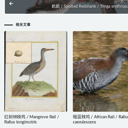
上一
鹤鹬 / Spotted Redshank / Tringa erythrop
相关文章
红树林秧鸡 / Mangrove Rail /
暗蓝秧鸡 / African Rail / Rallu
Rallus longirostris
caerulescens