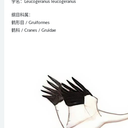
学名：Leucogeranus leucogeranus
纲目科属：
鹤形目 / Gruiformes
鹤科 / Cranes / Gruidae