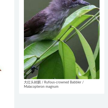
大红头树鹛 / Rufous-crowned Babbler /
Malacopteron magnum