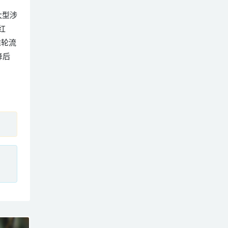
。大型涉
红
雄轮流
降后
、