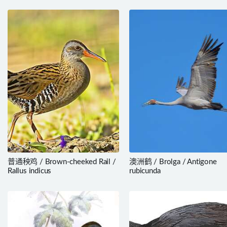
普通秧鸡 / Brown-cheeked Rail /
澳洲鹤 / Brolga / Antigone
Rallus indicus
rubicunda