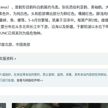
s leucogeranus），是鹤形目鹤科白鹤属的鸟类。别名西伯利亚鹤、黑袖鹤
为黑色外，为纯白色。头和脸部裸出部分为鲜红色。嘴赭红色。脚浅肉
蚌、鱼、螺等。5-6月份繁殖，筑巢于沼泽中。每窝产卵2枚。雌
国主要分布在从东北到长江中下游，沿海以及新疆。于鄱阳湖以水位下
UNC已将其列为极危物种。
印度北部，中国南部
s”英文版资料 »
人或组织，在未征得本站同意时，禁止复制、盗用、采集、发布本站内容到任何网站
们进行处理。
查看鸟网版权声明>>