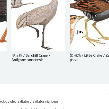
沙丘鹤 / Sandhill Crane /
姬田鸡 / Little Crake / Za
Antigone canadensis
parva
-cowled Saltator / Saltator nigriceps