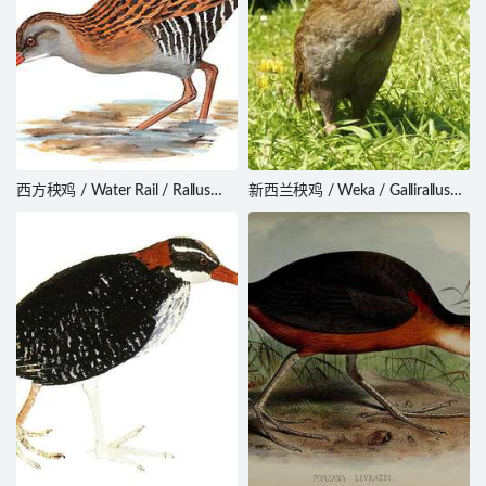
西方秧鸡 / Water Rail / Rallus
新西兰秧鸡 / Weka / Gallirallus
aquaticus
australis