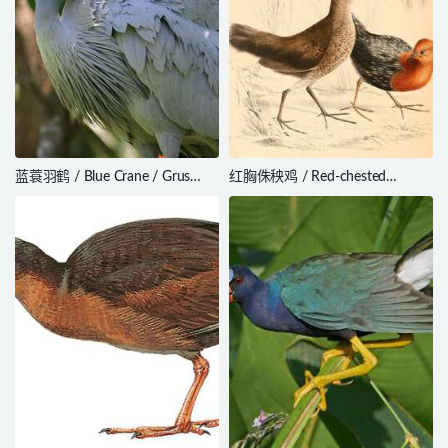
蓝蓑羽鹤 / Blue Crane / Grus
红胸侏秧鸡 / Red-chested
paradisea
Flufftail / Sarothrura rufa