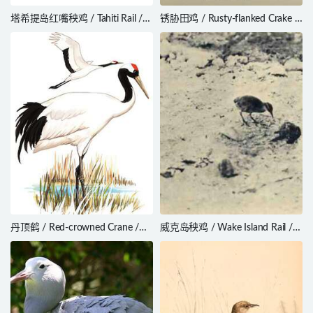
塔希提岛红嘴秧鸡 / Tahiti Rail /
锈胁田鸡 / Rusty-flanked Crake /
Hypotaenidia pacifica
Laterallus levraudi
丹顶鹤 / Red-crowned Crane /
威克岛秧鸡 / Wake Island Rail /
Grus japonensis
Hypotaenidia wakensis