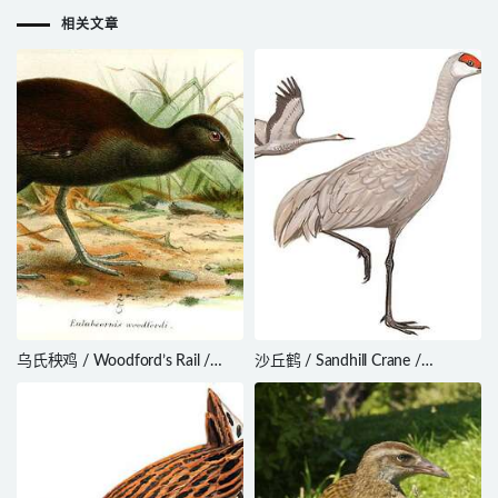
相关文章
乌氏秧鸡 / Woodford’s Rail /
沙丘鹤 / Sandhill Crane /
Hypotaenidia woodfordi
Antigone canadensis