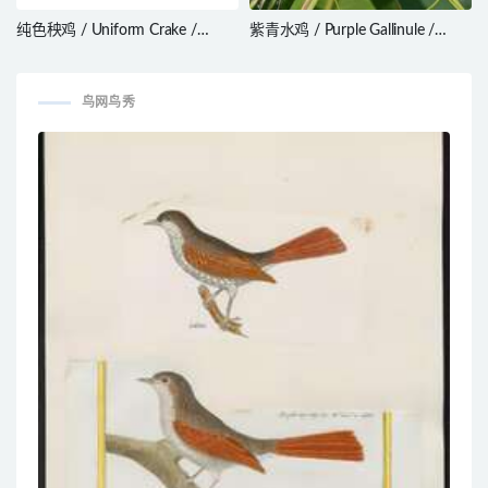
纯色秧鸡 / Uniform Crake /
紫青水鸡 / Purple Gallinule /
Amaurolimnas concolor
Porphyrio martinica
鸟网鸟秀