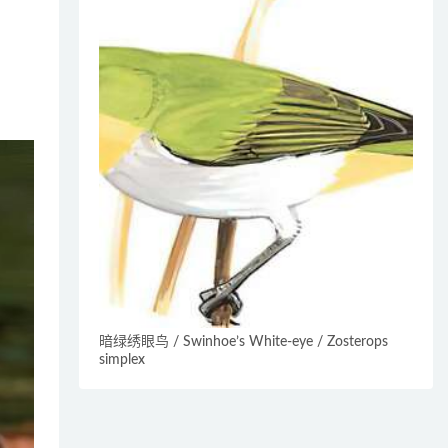
暗绿绣眼鸟 / Swinhoe’s White-eye / Zosterops
simplex