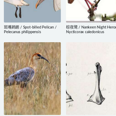
斑嘴鹈鹕 / Spot-billed Pelican /
棕夜鹭 / Nankeen Night Hero
Pelecanus philippensis
Nycticorax caledonicus