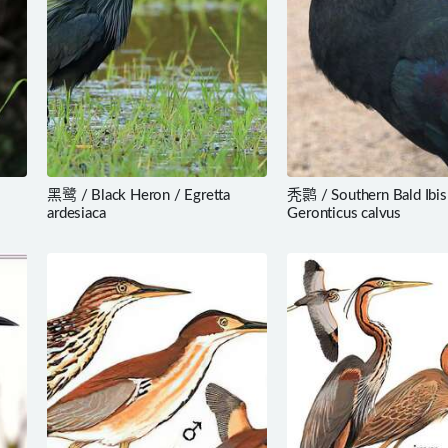
黑鹭 / Black Heron / Egretta
秃鹮 / Southern Bald Ibis
ardesiaca
Geronticus calvus