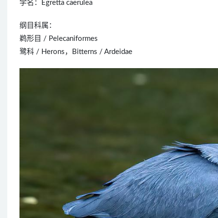
学名：Egretta caerulea
纲目科属：
鹈形目 / Pelecaniformes
鹭科 / Herons，Bitterns / Ardeidae