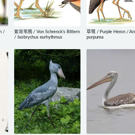
n /
紫背苇鳽 / Von Schrenck’s Bittern
草鹭 / Purple Heron / Ar
/ Ixobrychus eurhythmus
purpurea