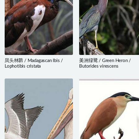
凤头林鹮 / Madagascan Ibis /
美洲绿鹭 / Green Heron /
Lophotibis cristata
Butorides virescens