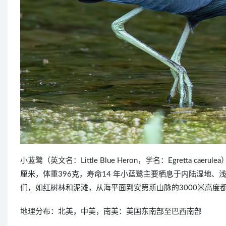
小蓝鹭（英文名：Little Blue Heron，学名：Egretta
厘米，体重396克，寿命14 年小蓝鹭主要栖息于内陆湿地
们，如红树林和泥滩，从海平面到安第斯山脉的3000米高度
地理分布：北美，中美，南美：美国东南部至巴西南部