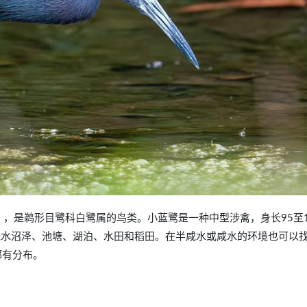
 caerulea），是鹈形目鹭科白鹭属的鸟类。小蓝鹭是一种中型涉禽，身长95至1
、浅水沼泽、池塘、湖泊、水田和稻田。在半咸水或咸水的环境也可以
都有分布。