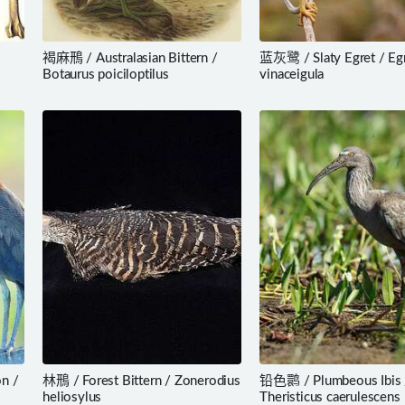
褐麻鳽 / Australasian Bittern /
蓝灰鹭 / Slaty Egret / Egr
Botaurus poiciloptilus
vinaceigula
n /
林鳽 / Forest Bittern / Zonerodius
铅色鹮 / Plumbeous Ibis 
heliosylus
Theristicus caerulescens