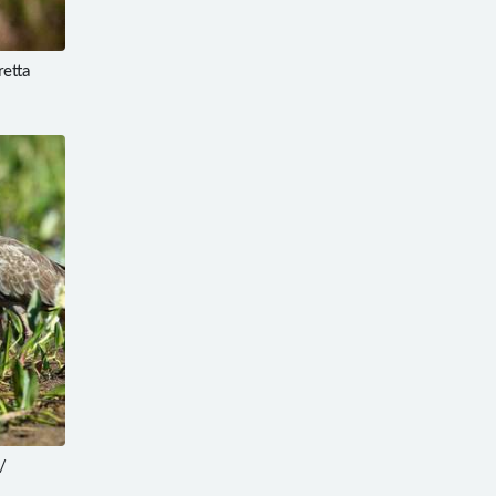
etta
/