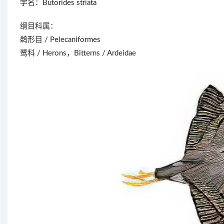
学名：Butorides striata
纲目科属：
鹈形目 / Pelecaniformes
鹭科 / Herons，Bitterns / Ardeidae