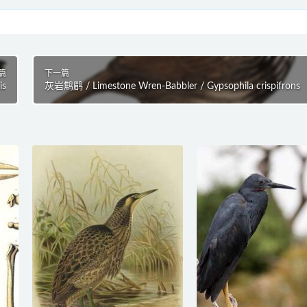
篇
下一篇
is
灰岩鹪鹛 / Limestone Wren-Babbler / Gypsophila crispifrons