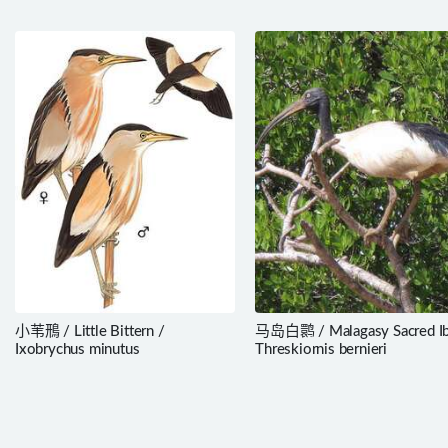
erythrorhynchos
小苇鳽 / Little Bittern /
马岛白鹮 / Malagasy Sacred Ib
Ixobrychus minutus
Threskiornis bernieri