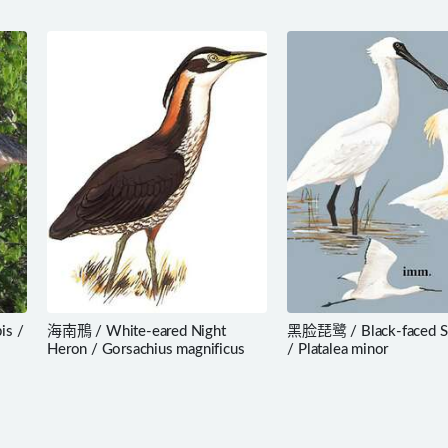
is /
海南鳽 / White-eared Night
黑脸琵鹭 / Black-faced Sp
Heron / Gorsachius magnificus
/ Platalea minor