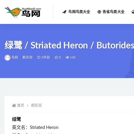
鸟网鸟类大全
各省鸟类大全
全部
绿鹭 / Striated Heron / Butorides 
鸟网
鹈形目
3年前
0
143
首页
鹈形目
绿鹭
英文名：Striated Heron