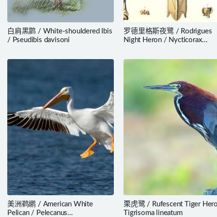
白肩黑鹮 / White-shouldered Ibis
罗德里格斯夜鹭 / Rodrigues
/ Pseudibis davisoni
Night Heron / Nycticorax
megacephalus
美洲鹈鹕 / American White
栗虎鹭 / Rufescent Tiger Hero
Pelican / Pelecanus
Tigrisoma lineatum