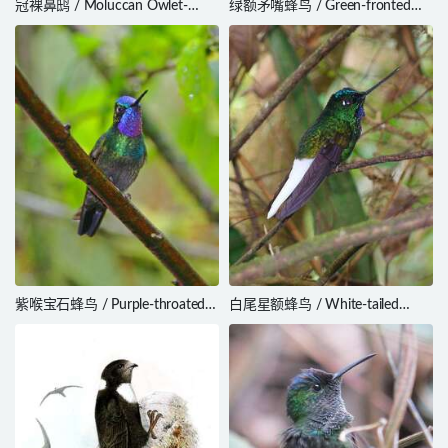
冠裸鼻鸱 / Moluccan Owlet-
绿额矛嘴蜂鸟 / Green-fronted
nightjar / Aegotheles crinifrons
Lancebill / Doryfera ludovicae
紫喉宝石蜂鸟 / Purple-throated
白尾星额蜂鸟 / White-tailed
Mountaingem / Lampornis
Starfrontlet / Coeligena phalerata
calolaemus