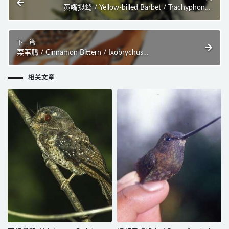
黄嘴拟䴕 / Yellow-billed Barbet / Trachyphonus
purpuratus
下一篇
栗苇鳽 / Cinnamon Bittern / Ixobrychus
cinnamomeus
相关文章