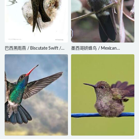
巴西黑雨燕 / Biscutate Swift /
墨西哥妍蜂鸟 / Mexican
Streptoprocne biscutata
Woodnymph / Eupherusa
ridgwayi