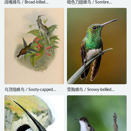
阔嘴蜂鸟 / Broad-billed
暗色刀翅蜂鸟 / Sombre
Hummingbird / Cynanthus
Hummingbird / Eupetomena
latirostris
cirrochloris
乌顶隐蜂鸟 / Sooty-capped
雪胸蜂鸟 / Snowy-bellied
Hermit / Phaethornis augusti
Hummingbird / Saucerottia
edward