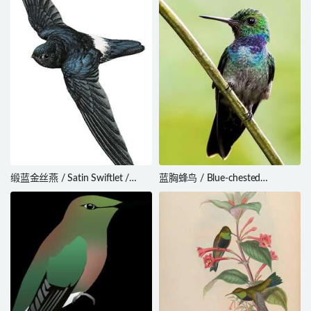
缎蓝金丝燕 / Satin Swiftlet /
蓝胸蜂鸟 / Blue-chested
Collocalia uropygialis
Hummingbird / Polyerata amabilis