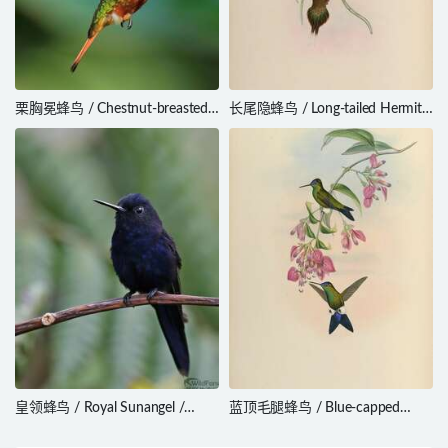
栗胸冕蜂鸟 / Chestnut-breasted
长尾隐蜂鸟 / Long-tailed Hermit /
Coronet / Boissonneaua
Phaethornis superciliosus
matthewsii
皇领蜂鸟 / Royal Sunangel /
蓝顶毛腿蜂鸟 / Blue-capped
Heliangelus regalis
Puffleg / Eriocnemis glaucopoides