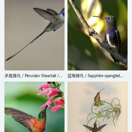
矛尾蜂鸟 / Peruvian Sheartail /
蓝喉蜂鸟 / Sapphire-spangled
Thaumastura cora
Emerald / Chionomesa lactea