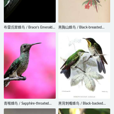
布雷氏翠蜂鸟 / Brace’s Emerald /
黑胸山蜂鸟 / Black-breasted
Riccordia bracei
Hillstar / Oreotrochilus
melanogaster
青喉蜂鸟 / Sapphire-throated
黑背刺嘴蜂鸟 / Black-backed
Hummingbird / Chrysuronia
Thornbill / Ramphomicron
coeruleogularis
dorsale