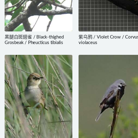
黑腿白斑翅雀 / Black-thighed
紫乌鸦 / Violet Crow / Corvu
Grosbeak / Pheucticus tibialis
violaceus