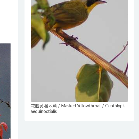
花脸黄喉地莺 / Masked Yellowthroat / Geothlypis
aequinoctialis