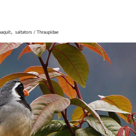
uit，saltators / Thraupidae