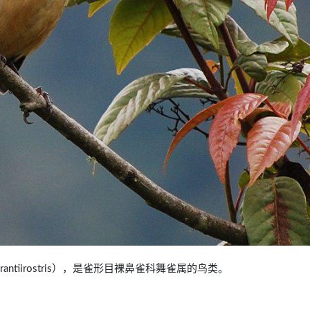
r aurantiirostris），是雀形目裸鼻雀科舞雀属的鸟类。