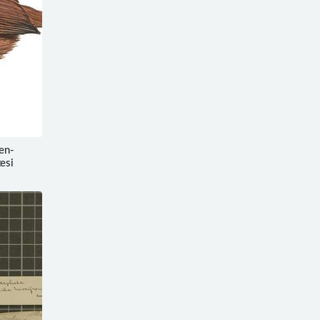
en-
esi