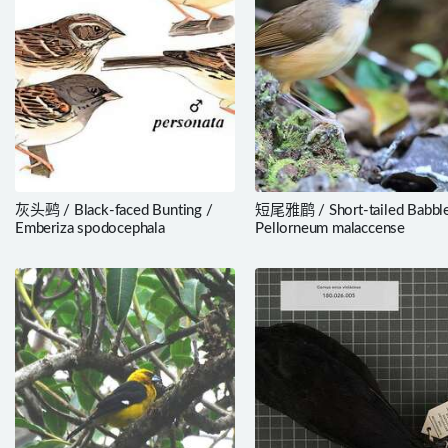
灰头鹀 / Black-faced Bunting /
短尾雅鹛 / Short-tailed Babble
Emberiza spodocephala
Pellorneum malaccense