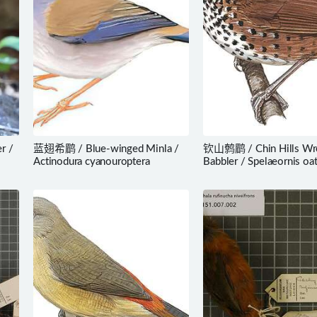
r /
蓝翅希鹛 / Blue-winged Minla /
钦山鹩鹛 / Chin Hills Wr
Actinodura cyanouroptera
Babbler / Spelaeornis oat