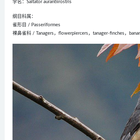
学名：Saltator aurantiirostris
纲目科属：
雀形目 / Passeriformes
裸鼻雀科 / Tanagers，flowerpiercers，tanager-finches，bananaq