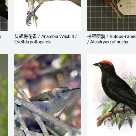
s
灰颊梅花雀 / Anambra Waxbill /
棕颈啸鹟 / Rufous-naped 
Estrilda poliopareia
/ Aleadryas rufinucha