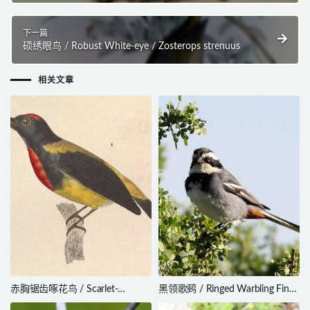
下一篇
硕绣眼鸟 / Robust White-eye / Zosterops strenuus
相关文章
赤胸锯齿啄花鸟 / Scarlet-
黑领歌鹀 / Ringed Warbling Finch
breasted Flowerpecker /
/ Microspingus torquatus