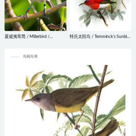
夏威夷苇莺 / Millerbird /
特氏太阳鸟 / Temminck’s Sunbird
Acrocephalus familiaris
/ Aethopyga temminckii
鸟网鸟秀