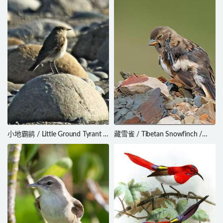
fumifrons
小地霸鹟 / Little Ground Tyrant /
藏雪雀 / Tibetan Snowfinch /
Muscisaxicola fluviatilis
Montifringilla henrici