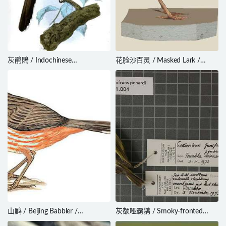
灰鹃鵙 / Indochinese
花脸沙百灵 / Masked Lark /
Cuckooshrike / Lalage polioptera
Spizocorys personata
山鹛 / Beijing Babbler /
灰额哑霸鹟 / Smoky-fronted
Rhopophilus pekinensis
Tody-Flycatcher / Poecilotriccus