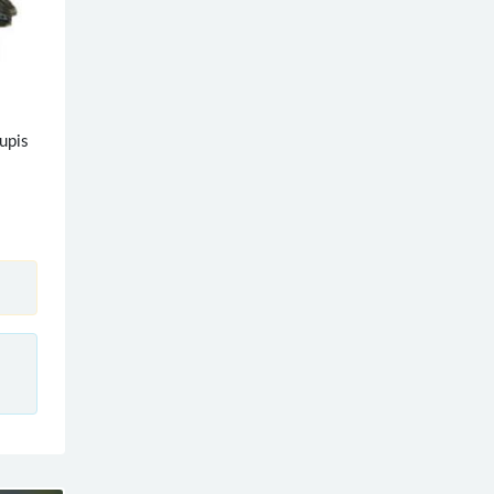
pis
、