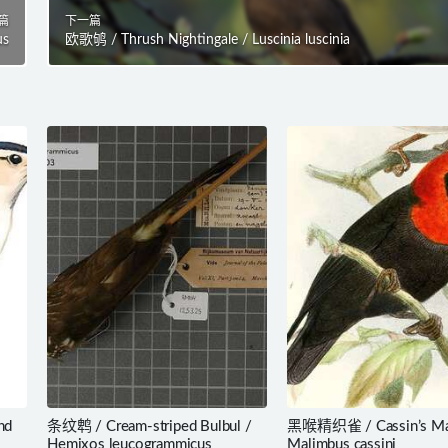
篇
下一篇
us
欧歌鸲 / Thrush Nightingale / Luscinia luscinia
nd
条纹鹎 / Cream-striped Bulbul /
黑喉精织雀 / Cassin’s Ma
Hemixos leucogrammicus
Malimbus cassini