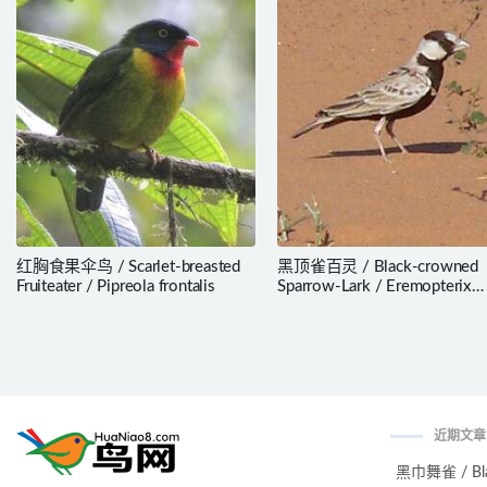
红胸食果伞鸟 / Scarlet-breasted
黑顶雀百灵 / Black-crowned
Fruiteater / Pipreola frontalis
Sparrow-Lark / Eremopterix
nigriceps
近期文章
黑巾舞雀 / Black