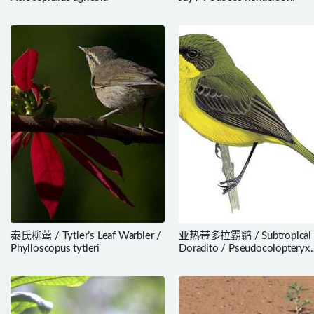
泰氏柳莺 / Tytler’s Leaf Warbler /
亚热带多拉霸鹟 / Subtropical
Phylloscopus tytleri
Doradito / Pseudocolopteryx
acutipennis