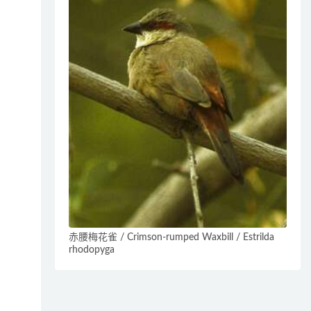
赤腰梅花雀 / Crimson-rumped Waxbill / Estrilda
rhodopyga