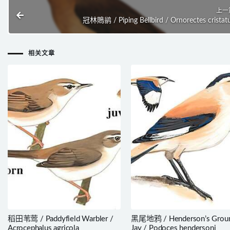
上一
冠林鵙鹟 / Piping Bellbird / Ornorectes cristat
相关文章
稻田苇莺 / Paddyfield Warbler /
黑尾地鸦 / Henderson’s Grou
Acrocephalus agricola
Jay / Podoces hendersoni