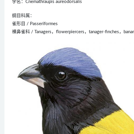
学名：Cnemathraupis aureodorsalis
纲目科属：
雀形目 / Passeriformes
裸鼻雀科 / Tanagers，flowerpiercers，tanager-finches，bananaq