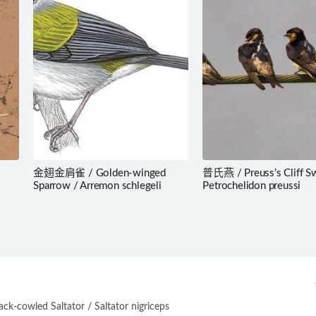
金翅金肩雀 / Golden-winged
普氏燕 / Preuss’s Cliff S
Sparrow / Arremon schlegeli
Petrochelidon preussi
-cowled Saltator / Saltator nigriceps