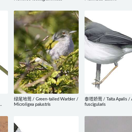
绿尾地莺 / Green-tailed Warbler /
泰塔娇莺 / Taita Apalis / 
Microligea palustris
fuscigularis