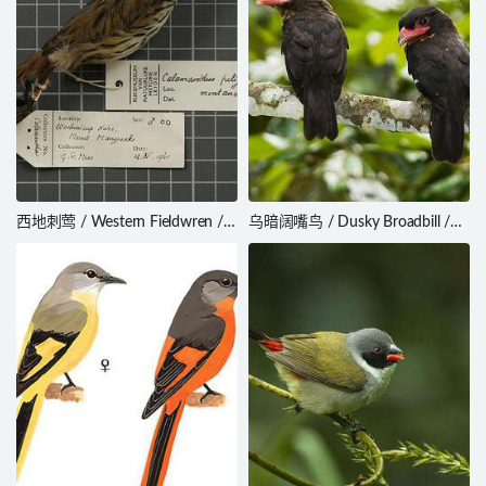
西地刺莺 / Western Fieldwren /
乌暗阔嘴鸟 / Dusky Broadbill /
Calamanthus montanellus
Corydon sumatranus