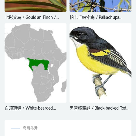
七彩文鸟 / Gouldian Finch /
帕卡丘帕伞鸟 / Palkachupa
Chloebia gouldiae
Cotinga / Phibalura boliviana
白须冠鹎 / White-bearded
黑背哑霸鹟 / Black-backed Tody-
Greenbul / Criniger ndussumensis
Flycatcher / Poecilotriccus
pulchellus
鸟网鸟秀