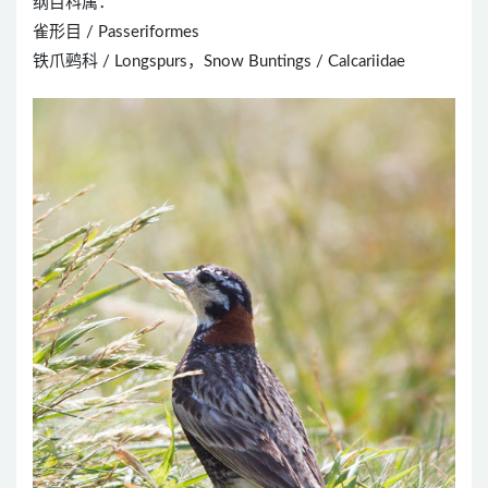
纲目科属：
雀形目 / Passeriformes
铁爪鹀科 / Longspurs，Snow Buntings / Calcariidae