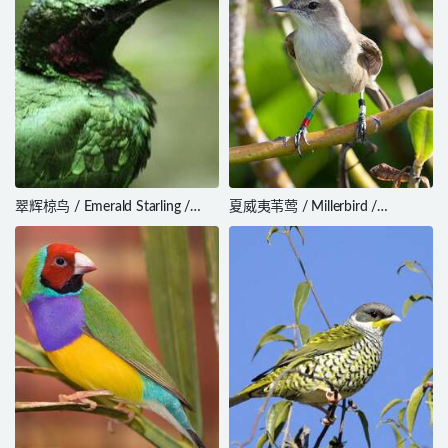
翠辉椋鸟 / Emerald Starling /
夏威夷苇莺 / Millerbird /
Lamprotornis iris
Acrocephalus familiaris