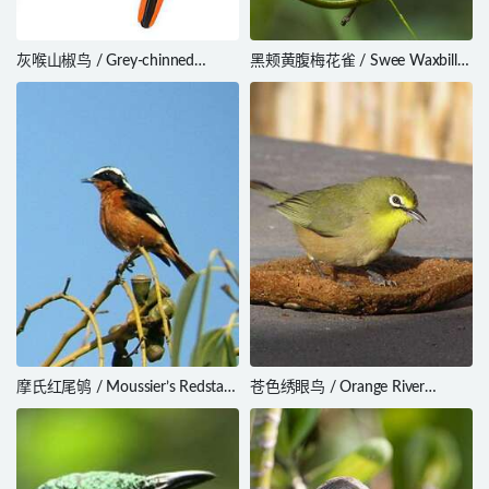
灰喉山椒鸟 / Grey-chinned
黑颊黄腹梅花雀 / Swee Waxbill /
Minivet / Pericrocotus solaris
Coccopygia melanotis
摩氏红尾鸲 / Moussier’s Redstart
苍色绣眼鸟 / Orange River
/ Phoenicurus moussieri
White-eye / Zosterops pallidus