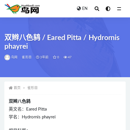
EN
全部
双辫八色鸫 / Eared Pitta / Hydrornis
phayrei
鸟网
雀形目
3年前
0
47
首页
雀形目
双辫八色鸫
英文名：Eared Pitta
学名：Hydrornis phayrei