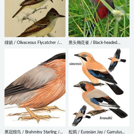
绿鹟 / Olivaceous Flycatcher /
黑头梅花雀 / Black-headed
Muscicapa olivascens
Waxbill / Estrilda atricapilla
黑冠椋鸟 / Brahminy Starling /
松鸦 / Eurasian Jay / Garrulus