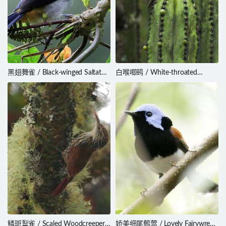
黑翅舞雀 / Black-winged Saltator
白喉唧鹀 / White-throated
/ Saltator atripennis
Towhee / Melozone albicollis
鳞斑䴕雀 / Scaled Woodcreeper /
娇美细尾鹩莺 / Lovely Fairywren