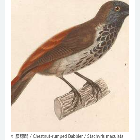
红腰穗鹛 / Chestnut-rumped Babbler / Stachyris maculata