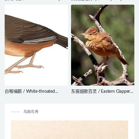
Lepidocolaptes squamatus
/ Malurus amabilis
白喉噪鹛 / White-throated
东振翅歌百灵 / Eastern Clapper
Laughingthrush / Pterorhinus
Lark / Mirafra fasciolata
albogularis
鸟网鸟秀