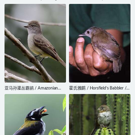
Sturnia pagodarum
glandarius
亚马孙灌丛霸鹟 / Amazonian
霍氏雅鹛 / Horsfield’s Babbler /
Scrub Flycatcher / Sublegatus
Malacocincla sepiaria
obscurior