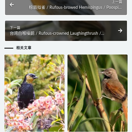
上一篇
棕眉拟雀 / Rufous-browed Hemispingus / Poospiza
rufosuperciliaris
下一篇
台湾白喉噪鹛 / Rufous-crowned Laughingthrush /
Pterorhinus ruficeps
相关文章