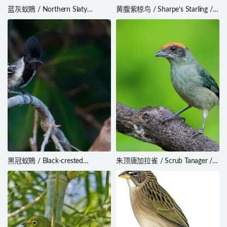
蓝灰蚁鵙 / Northern Slaty
黄腹紫椋鸟 / Sharpe’s Starling /
Antshrike / Thamnophilus
Poeoptera sharpii
punctatus
黑冠蚁鵙 / Black-crested
朱顶唐加拉雀 / Scrub Tanager /
Antshrike / Sakesphorus
Stilpnia vitriolina
canadensis