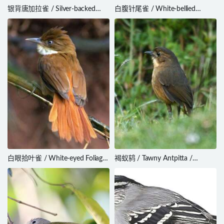
银背唐加拉雀 / Silver-backed
白腹针尾雀 / White-bellied
Tanager / Stilpnia viridicollis
Spinetail / Mazaria propinqua
白眼拾叶雀 / White-eyed Foliage-
褐蚁鸫 / Tawny Antpitta /
gleaner / Automolus
Grallaria quitensis
leucophthalmus