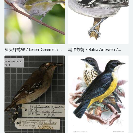
灰头绿莺雀 / Lesser Greenlet /
乌顶蚁鹩 / Bahia Antwren /
Hylophilus decurtatus
Herpsilochmus pileatus