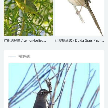
红树绣眼鸟 / Lemon-bellied
山楔尾草鹀 / Duida Grass Finch /
White-eye / Zosterops chloris
Emberizoides duidae
鸟网鸟秀