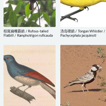
棕尾扁嘴霸鹟 / Rufous-tailed
汤岛啸鹟 / Tongan Whistler /
Flatbill / Ramphotrigon ruficauda
Pachycephala jacquinoti