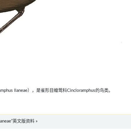
ramphus llaneae），是雀形目蝗莺科Cincloramphus的鸟类。
s llaneae”英文版资料 »