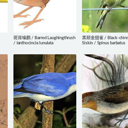
斑背噪鹛 / Barred Laughingthrush
黑颏金翅雀 / Black-chin
/ Ianthocincla lunulata
Siskin / Spinus barbatus