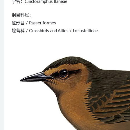
学名：Cincloramphus llaneae
纲目科属：
雀形目 / Passeriformes
蝗莺科 / Grassbirds and Allies / Locustellidae