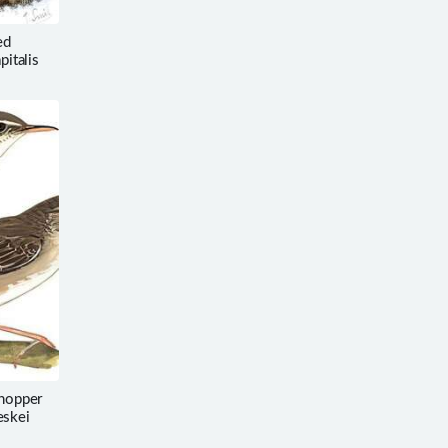
ed
pitalis
hopper
eskei