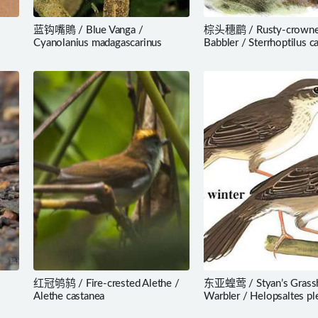
蓝钩嘴鵙 / Blue Vanga /
棕头穗鹛 / Rusty-crown
Cyanolanius madagascarinus
Babbler / Sterrhoptilus ca
红冠鸲鸫 / Fire-crested Alethe /
东亚蝗莺 / Styan’s Grass
Alethe castanea
Warbler / Helopsaltes pl