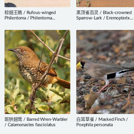
棕翅王鵙 / Rufous-winged
黑顶雀百灵 / Black-crowned
Philentoma / Philentoma
Sparrow-Lark / Eremopterix
pyrhoptera
nigriceps
斑拱翅莺 / Barred Wren-Warbler
白耳草雀 / Masked Finch /
/ Calamonastes fasciolatus
Poephila personata